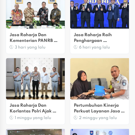
Jasa Raharja Dan 
Jasa Raharja Raih 
Kementerian PANRB 
Penghargaan 
Perkuat Koordinasi 
Transportasi Indonesia 
3 hari yang lalu
6 hari yang lalu
Tingkatkan Kepatuhan 
Awards 2026 Atas 
PKB Dan SWDKLLJ
Kontribusi Bagi 
Keselamatan 
Masyarakat
Jasa Raharja Dan 
Pertumbuhan Kinerja 
Korlantas Polri Ajak 
Perkuat Layanan Jasa 
Masyarakat Akhiri 
Raharja Bagi 
1 minggu yang lalu
2 minggu yang lalu
Lawan Arus, Wujudkan 
Masyarakat
Budaya Keselamatan 
Berlalu Lintas