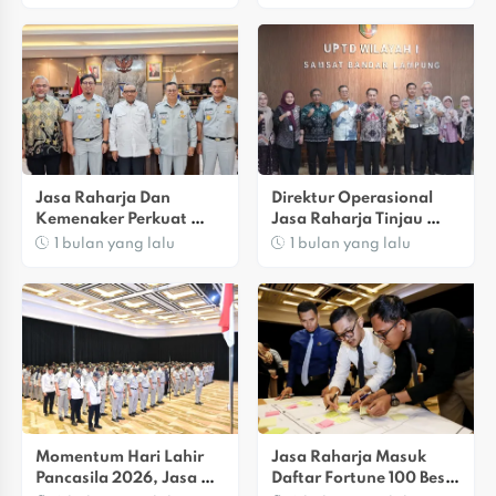
Produktif Dan Bebas 
Untuk Masyarakat
Narkoba
Jasa Raharja Dan 
Direktur Operasional 
Kemenaker Perkuat 
Jasa Raharja Tinjau 
Sinergi Keselamatan 
Samsat Rajabasa, 
1 bulan yang lalu
1 bulan yang lalu
Berlalu Lintas Bagi 
Dorong Peningkatan 
Pekerja
Pelayanan Dan 
Pendapatan Daerah
Momentum Hari Lahir 
Jasa Raharja Masuk 
Pancasila 2026, Jasa 
Daftar Fortune 100 Best 