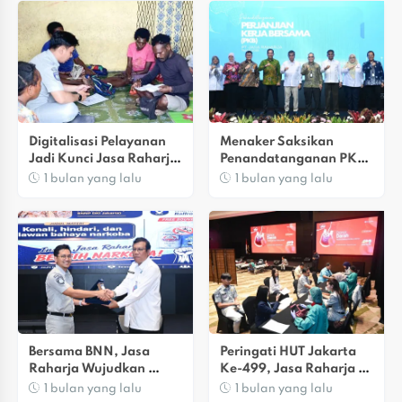
Digitalisasi Pelayanan 
Menaker Saksikan 
Jadi Kunci Jasa Raharja 
Penandatanganan PKB 
Percepat Penyaluran 
Jasa Raharja Dan 
1 bulan yang lalu
1 bulan yang lalu
Santunan Bagi Korban 
Serikat Pekerja, Titipkan 
Kecelakaan
Tiga Agenda Strategis
Bersama BNN, Jasa 
Peringati HUT Jakarta 
Raharja Wujudkan 
Ke-499, Jasa Raharja 
Lingkungan Kerja 
Gelar Donor Darah 
1 bulan yang lalu
1 bulan yang lalu