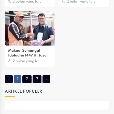
Raharja Teguhkan 
Companies To Work For 
2 bulan yang lalu
2 bulan yang lalu
Komitmen Perlindungan 
Southeast Asia 2025
Bagi Masyarakat
Maknai Semangat 
Iduladha 1447 H, Jasa 
Raharja Salurkan 
2 bulan yang lalu
Ribuan Paket Daging 
Kurban
‹
1
2
3
›
ARTIKEL POPULER