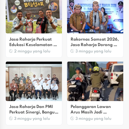
Jasa Raharja Perkuat 
Rakornas Samsat 2026, 
Edukasi Keselamatan 
Jasa Raharja Dorong 
Berlalu Lintas Bagi 
Integrasi Data Untuk 
2 minggu yang lalu
3 minggu yang lalu
Generasi Muda Pada 
Tingkatkan Kepatuhan 
Hari Anak Nasional 
Pajak Kendaraan 
2026
Bermotor
Jasa Raharja Dan PMI 
Pelanggaran Lawan 
Perkuat Sinergi, Bangun 
Arus Masih Jadi 
Sistem Respons Darurat 
Ancaman Keselamatan 
3 minggu yang lalu
3 minggu yang lalu
Kecelakaan Terintegrasi
Berlalu Lintas Di 
Kabupaten Bandung