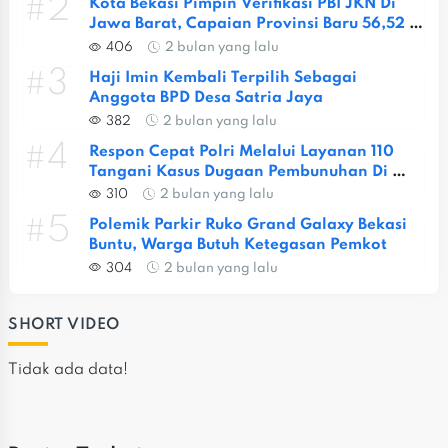
#2
Kota Bekasi Pimpin Verifikasi PBI JKN Di 
Jawa Barat, Capaian Provinsi Baru 56,52 
Persen
406
2 bulan yang lalu
#3
Haji Imin Kembali Terpilih Sebagai 
Anggota BPD Desa Satria Jaya
382
2 bulan yang lalu
#4
Respon Cepat Polri Melalui Layanan 110 
Tangani Kasus Dugaan Pembunuhan Di 
Jatiasih
310
2 bulan yang lalu
#5
Polemik Parkir Ruko Grand Galaxy Bekasi 
Buntu, Warga Butuh Ketegasan Pemkot
304
2 bulan yang lalu
SHORT VIDEO
Tidak ada data!