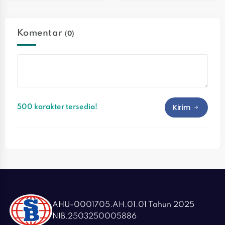
Komedi
Resmi Gantikan Kombes 
Pol. Kusumo Wahyu 
Bintoro
Komentar
(0)
Kirim
500 karakter tersedia!
AHU-0001705.AH.01.01 Tahun 2025
NIB.2503250005886