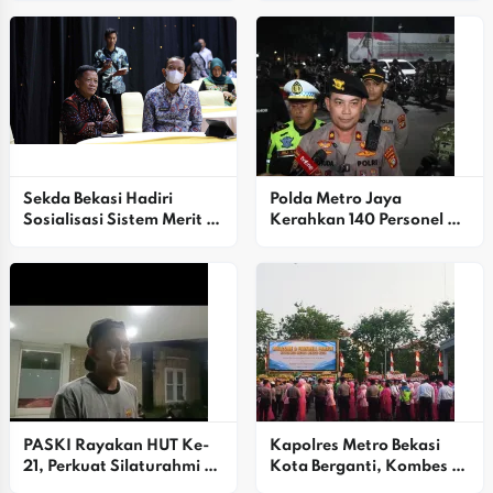
Jalanan Di Jakarta
2026, Bekasi Siap Sambut 
Ajang Bergengsi
Sekda Bekasi Hadiri 
Polda Metro Jaya 
Sosialisasi Sistem Merit 
Kerahkan 140 Personel 
ASN Di Kementerian 
Patroli KRYD Antisipasi 
PANRB
Kejahatan Jalanan Di 
Jaksel
PASKI Rayakan HUT Ke-
Kapolres Metro Bekasi 
21, Perkuat Silaturahmi 
Kota Berganti, Kombes 
Dan Kreativitas Seniman 
Pol. Putu Kholis Aryana 