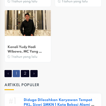
Pada 29-30 November 
Di Bogor
1 tahun yang lalu
1 tahun yang lalu
Nanti
Kenali Yudy Hadi 
Wibowo, MC Yang 
Tengah Naik Daun
1 tahun yang lalu
‹
1
2
›
ARTIKEL POPULER
#1
Diduga Dilecehkan Karyawan Tempat 
PKL, Siswi SMKN 1 Kota Bekasi Alami 