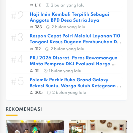
Trauma Berat
1.1K
2 bulan yang lalu
#2
Haji Imin Kembali Terpilih Sebagai 
Anggota BPD Desa Satria Jaya
383
2 bulan yang lalu
#3
Respon Cepat Polri Melalui Layanan 110 
Tangani Kasus Dugaan Pembunuhan Di 
Jatiasih
312
2 bulan yang lalu
#4
PRJ 2026 Disorot, Poros Rawamangun 
Minta Pemprov DKJ Evaluasi Harga 
Tiket
311
1 bulan yang lalu
#5
Polemik Parkir Ruko Grand Galaxy 
Bekasi Buntu, Warga Butuh Ketegasan 
Pemkot
305
2 bulan yang lalu
REKOMENDASI