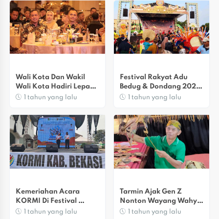
Wali Kota Dan Wakil 
Festival Rakyat Adu 
Wali Kota Hadiri Lepas 
Bedug & Dondang 2025 
Sambut Komandan 
Di Mustika Jaya
1 tahun yang lalu
1 tahun yang lalu
Kodim 0507
Kemeriahan Acara 
Tarmin Ajak Gen Z 
KORMI Di Festival 
Nonton Wayang Wahyu 
Olahraga Masyarakat Di 
Makuto Romo Di Kota 
1 tahun yang lalu
1 tahun yang lalu