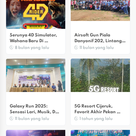
Serunya 4D Simulator, 
Airsoft Gun Piala 
Wahana Baru Di 
Danyonif 202, Lintang 
Transera  ‎
Sabet Juara Kategori 
8 bulan yang lalu
11 bulan yang lalu
Junior
Galaxy Run 2025: 
5G Resort Cijeruk, 
Sensasi Lari, Musik, Dan 
Favorit Akhir Pekan 
UMKM Lokal
Bernuansa Modern
11 bulan yang lalu
1 tahun yang lalu