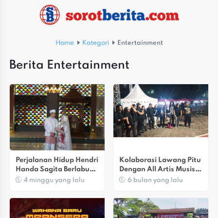
Home
Kategori
Entertainment
Berita Entertainment
Perjalanan Hidup Hendri 
Kolaborasi Lawang Pitu 
Handa Sagita Berlabuh 
Dengan All Artis Musisi 
Di Pelaminan, Resmi 
Rock Papan Atas
4 minggu yang lalu
6 bulan yang lalu
Menikahi Mirna 
Widiastuti Di Cibinong