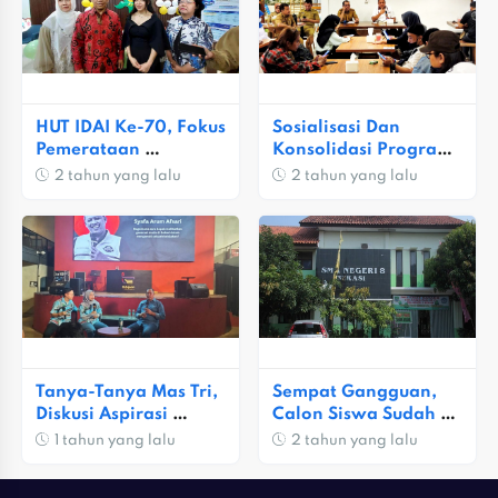
HUT IDAI Ke-70, Fokus 
Sosialisasi Dan 
Pemerataan 
Konsolidasi Program 
Pelayanan Kesehatan 
Pemerintah Kota 
2 tahun yang lalu
2 tahun yang lalu
Anak
Bekasi Digelar
Tanya-Tanya Mas Tri, 
Sempat Gangguan, 
Diskusi Aspirasi 
Calon Siswa Sudah 
Bersama Gen-Z
Bisa Mendaftar PPDB 
1 tahun yang lalu
2 tahun yang lalu
Online