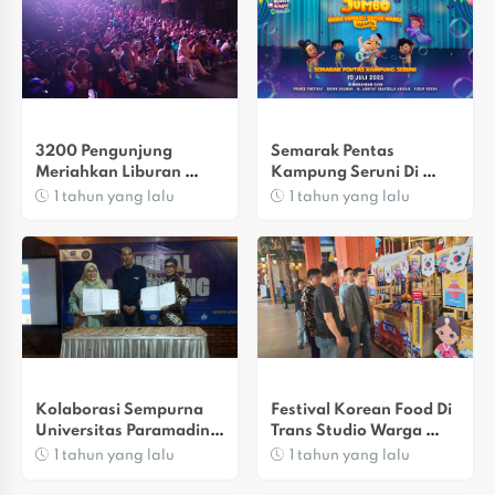
3200 Pengunjung 
Semarak Pentas 
Meriahkan Liburan 
Kampung Seruni Di 
Sekolah Di Trans Studio 
Trans Studio Cibubur
1 tahun yang lalu
1 tahun yang lalu
Cibubur.
Kolaborasi Sempurna 
Festival Korean Food Di 
Universitas Paramadina 
Trans Studio Warga 
Dan Pemdes 
Sangat Antusias
1 tahun yang lalu
1 tahun yang lalu
Kertarahayu,