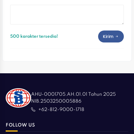
Kirim
500 karakter tersedia!
AHU-0001705.AH.01.01 Tahun 2025
NIB.2503250005886
+62-812-9000-1718
FOLLOW US