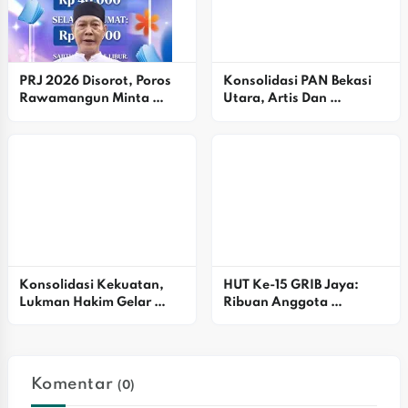
PRJ 2026 Disorot, Poros 
Konsolidasi PAN Bekasi 
Rawamangun Minta 
Utara, Artis Dan 
Pemprov DKJ Evaluasi 
Simpatisan Dukung Alex 
Harga Tiket
Ziblo
Konsolidasi Kekuatan, 
HUT Ke-15 GRIB Jaya: 
Lukman Hakim Gelar 
Ribuan Anggota 
Halalbihalal Meriah
Satgasus Bekasi Raya 
Padati Istora Senayan
Komentar
(0)