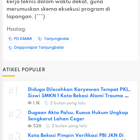
kerja teknis dalam waktu dekat, guna
merumuskan skema eksekusi program di
lapangan. (***)
Hastag:
PD KAMMI
Tanjungbalai
Dispporapar Tanjungbalai
ATIKEL POPULER
#1
Diduga Dilecehkan Karyawan Tempat PKL, 
Siswi SMKN 1 Kota Bekasi Alami Trauma 
Berat
1.1K
2 bulan yang lalu
#2
Dugaan Akta Palsu, Kuasa Hukum Ungkap 
Sengkarut Lahan Ceger
526
2 bulan yang lalu
#3
Kota Bekasi Pimpin Verifikasi PBI JKN Di 