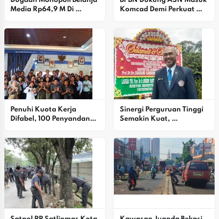
Dugaan Monopoli Belanja 
BPBN Dukung ASN Masuk 
Media Rp64,9 M Di 
Komcad Demi Perkuat 
Bapenda DKI Disorot 
Pertahanan Lokal
AWPI
Penuhi Kuota Kerja 
Sinergi Perguruan Tinggi 
Difabel, 100 Penyandang 
Semakin Kuat, 
Disabilitas Dilatih Di 
Universitas Hang Tuah 
Karawang
Surabaya Dukung 
Kepemimpinan Baru 
Universitas Bhayangkara 
Jakarta Jaya
Satpol PP Satlinmas Kota 
Kawasan Juanda Bekasi 