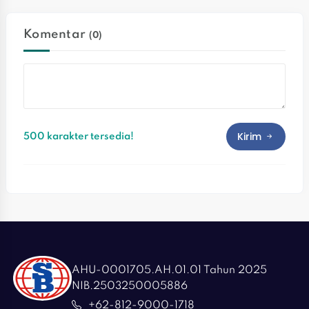
Komentar
(0)
Kirim
500 karakter tersedia!
AHU-0001705.AH.01.01 Tahun 2025
NIB.2503250005886
+62-812-9000-1718