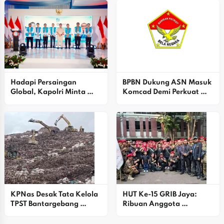
Hadapi Persaingan 
BPBN Dukung ASN Masuk 
Global, Kapolri Minta 
Komcad Demi Perkuat 
Peningkatan 
Pertahanan Lokal
Keterampilan Buruh
KPNas Desak Tata Kelola 
HUT Ke-15 GRIB Jaya: 
TPST Bantargebang 
Ribuan Anggota 
Dirombak Total, Ini 
Satgasus Bekasi Raya 
Alasannya
Padati Istora Senayan