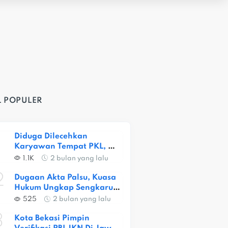
L POPULER
Diduga Dilecehkan 
Karyawan Tempat PKL, 
Siswi SMKN 1 Kota Bekasi 
1.1K
2 bulan yang lalu
Alami Trauma Berat
2
Dugaan Akta Palsu, Kuasa 
Hukum Ungkap Sengkarut 
Lahan Ceger
525
2 bulan yang lalu
3
Kota Bekasi Pimpin 