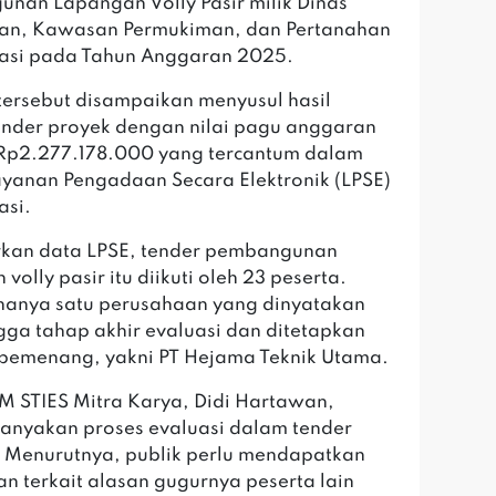
nan Lapangan Volly Pasir milik Dinas
an, Kawasan Permukiman, dan Pertanahan
asi pada Tahun Anggaran 2025.
 tersebut disampaikan menyusul hasil
ender proyek dengan nilai pagu anggaran
Rp2.277.178.000 yang tercantum dalam
ayanan Pengadaan Secara Elektronik (LPSE)
asi.
rkan data LPSE, tender pembangunan
volly pasir itu diikuti oleh 23 peserta.
anya satu perusahaan yang dinyatakan
ngga tahap akhir evaluasi dan ditetapkan
pemenang, yakni PT Hejama Teknik Utama.
EM STIES Mitra Karya, Didi Hartawan,
nyakan proses evaluasi dalam tender
. Menurutnya, publik perlu mendapatkan
an terkait alasan gugurnya peserta lain