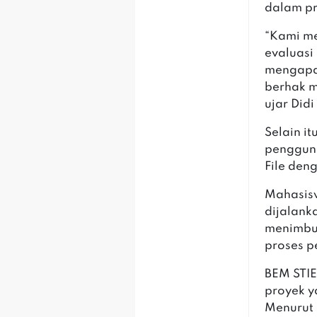
dalam pr
‎“Kami 
evaluasi
mengapa 
berhak m
ujar Did
‎Selain 
pengguna
File den
‎‎Mahasi
dijalank
menimbu
proses 
‎BEM STI
proyek y
Menurut 