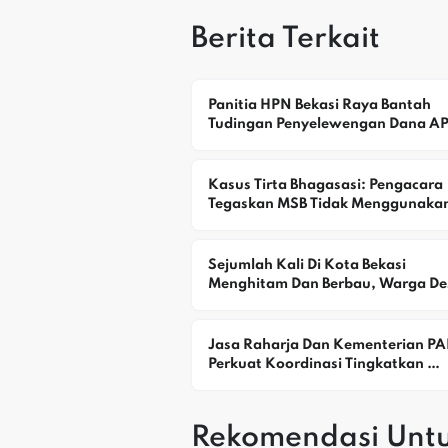
Berita Terkait
Panitia HPN Bekasi Raya Bantah 
Tudingan Penyelewengan Dana A
Kasus Tirta Bhagasasi: Pengacara 
Tegaskan MSB Tidak Menggunakan
Rekening Pribadi
Sejumlah Kali Di Kota Bekasi 
Menghitam Dan Berbau, Warga Des
DLH Selidiki Dugaan Pencemaran
Jasa Raharja Dan Kementerian PA
Perkuat Koordinasi Tingkatkan 
Kepatuhan PKB Dan SWDKLLJ
Rekomendasi Unt