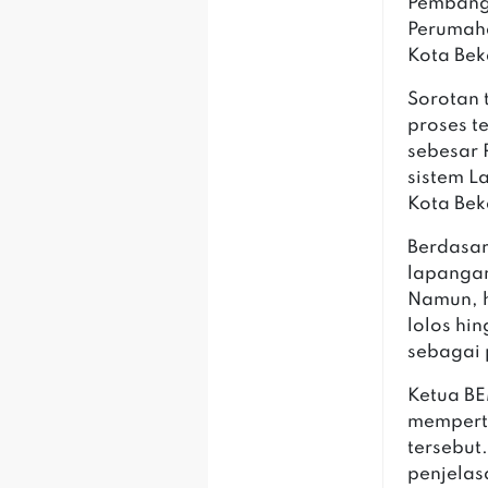
Pembangu
Perumah
Kota Bek
‎Sorotan
proses t
sebesar 
sistem L
Kota Bek
‎Berdasa
lapangan 
Namun, h
lolos hi
sebagai 
‎Ketua B
memperta
tersebut
penjelas