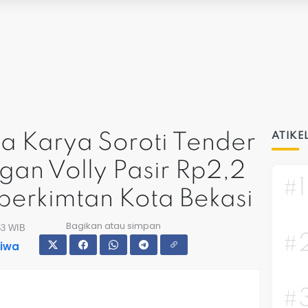
a Karya Soroti Tender
ATIKE
an Volly Pasir Rp2,2
#1
isperkimtan Kota Bekasi
Bagikan atau simpan
53 WIB
#
tiwa
#