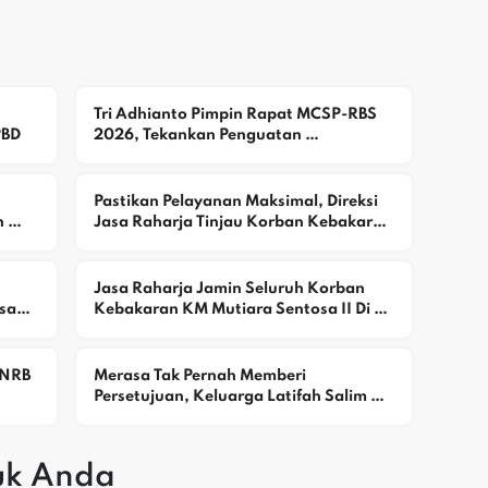
Tri Adhianto Pimpin Rapat MCSP-RBS 
PBD
2026, Tekankan Penguatan 
Pengawasan Dan Pencegahan Risiko 
Korupsi
Pastikan Pelayanan Maksimal, Direksi 
 
Jasa Raharja Tinjau Korban Kebakaran 
KM Mutiara Sentosa II
Jasa Raharja Jamin Seluruh Korban 
ak 
Kebakaran KM Mutiara Sentosa II Di 
Perairan Sumenep
NRB 
Merasa Tak Pernah Memberi 
Persetujuan, Keluarga Latifah Salim 
Keberatan Alamat Rumah Digunakan 
Yayasan
uk Anda