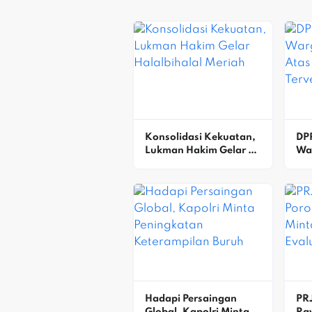
Konsolidasi Kekuatan, 
DP
Lukman Hakim Gelar 
War
Halalbihalal Meriah
Ata
Keu
Hadapi Persaingan 
PRJ