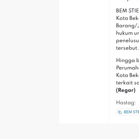
‎BEM STI
Kota Be
Barang/J
hukum u
penelusu
tersebut
‎Hingga b
Perumah
Kota Bek
terkait 
(Regar)
Hastag:
BEM STIE