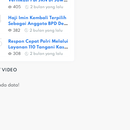
Verifikasi PBI JKN Di Jawa 
Barat, Capaian Provinsi 
405
2 bulan yang lalu
Baru 56,52 Persen
4
Haji Imin Kembali Terpilih 
Sebagai Anggota BPD Desa 
Satria Jaya
382
2 bulan yang lalu
5
Respon Cepat Polri Melalui 
Layanan 110 Tangani Kasus 
Dugaan Pembunuhan Di 
308
2 bulan yang lalu
Jatiasih
 VIDEO
ada data!