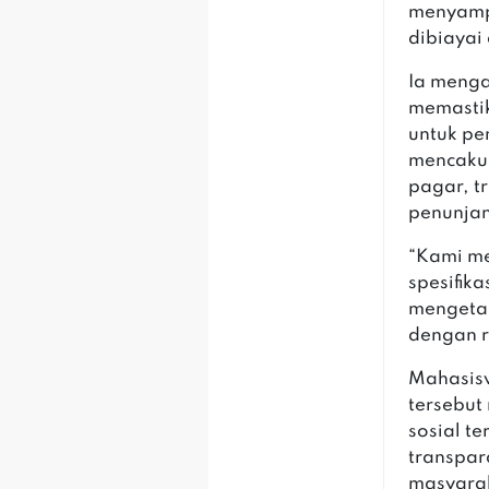
menyampa
dibiayai
‎Ia meng
memasti
untuk pe
mencakup
pagar, t
penunjan
‎“Kami m
spesifik
mengetah
dengan re
‎Mahasi
tersebut
sosial t
transpar
masyara