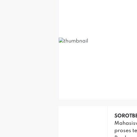
SOROTBE
Mahasisw
proses t