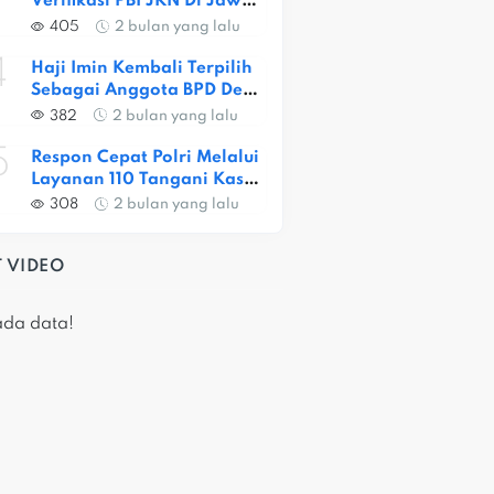
Verifikasi PBI JKN Di Jawa 
Barat, Capaian Provinsi 
405
2 bulan yang lalu
Baru 56,52 Persen
4
Haji Imin Kembali Terpilih 
Sebagai Anggota BPD Desa 
Satria Jaya
382
2 bulan yang lalu
5
Respon Cepat Polri Melalui 
Layanan 110 Tangani Kasus 
Dugaan Pembunuhan Di 
308
2 bulan yang lalu
Jatiasih
 VIDEO
ada data!