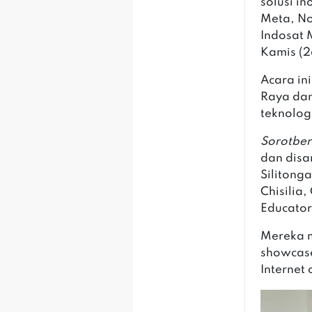
solusi in
Meta, No
Indosat 
Kamis (
Acara in
Raya da
teknolog
Sorotber
dan disa
Silitonga
Chisilia
Educato
Mereka m
showcase
Internet 