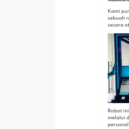
Kami pun
sebuah r
secara o
Robot in
melalui 
personal