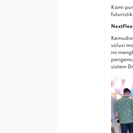
Kami pun
futuristi
NextFle
Kemudian
solusi m
ini mengh
pengemud
sistem Dr