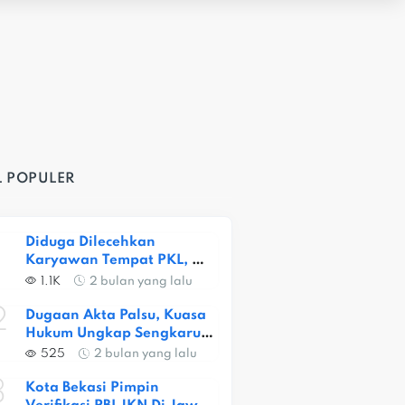
L POPULER
Diduga Dilecehkan 
Karyawan Tempat PKL, 
Siswi SMKN 1 Kota Bekasi 
1.1K
2 bulan yang lalu
Alami Trauma Berat
2
Dugaan Akta Palsu, Kuasa 
Hukum Ungkap Sengkarut 
Lahan Ceger
525
2 bulan yang lalu
3
Kota Bekasi Pimpin 