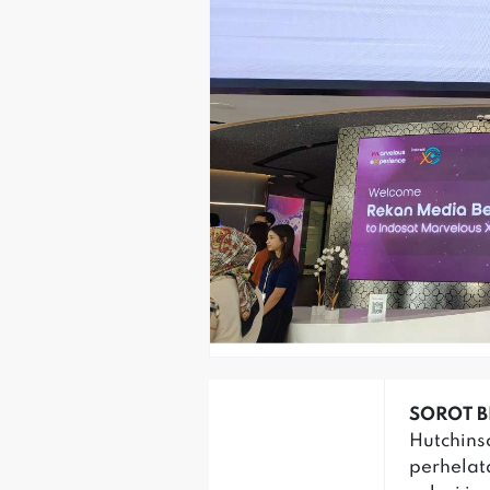
SOROT B
Hutchins
perhelat