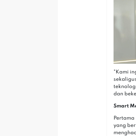
"Kami in
sekaligu
teknolog
dan beker
Smart Me
Pertama 
yang ber
menghadi