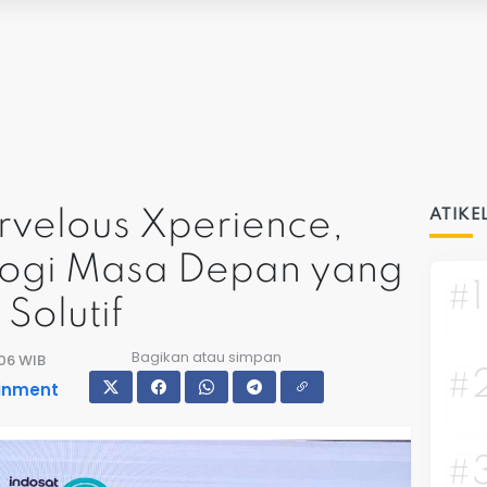
rvelous Xperience,
ATIKE
logi Masa Depan yang
#1
Solutif
Bagikan atau simpan
:06 WIB
#
ainment
#