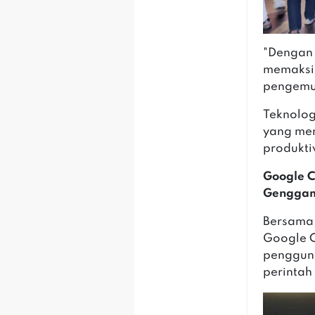
"Dengan 
memaksim
pengemud
Teknolog
yang mem
produktiv
Google C
Genggam
Bersama 
Google 
pengguna
perintah