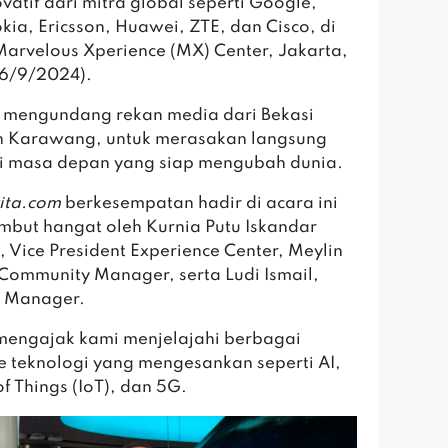
ovatif dari mitra global seperti Google,
kia, Ericsson, Huawei, ZTE, dan Cisco, di
Marvelous Xperience (MX) Center, Jakarta,
26/9/2024).
i mengundang rekan media dari Bekasi
n Karawang, untuk merasakan langsung
i masa depan yang siap mengubah dunia.
ita.com
berkesempatan hadir di acara ini
mbut hangat oleh Kurnia Putu Iskandar
, Vice President Experience Center, Meylin
, Community Manager, serta Ludi Ismail,
r Manager.
engajak kami menjelajahi berbagai
 teknologi yang mengesankan seperti AI,
of Things (IoT), dan 5G.