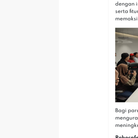
dengan in
serta fit
memaksi
Bagi par
menguran
meningka
Robocafe