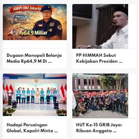
Ekosistem
Ziblo
Dugaan Monopoli Belanja 
PP HIMMAH Sebut 
Media Rp64,9 M Di 
Kebijakan Presiden 
Bapenda DKI Disorot 
Prabowo Mulai Usik 
AWPI
Kelompok Oligarki
Hadapi Persaingan 
HUT Ke-15 GRIB Jaya: 
Global, Kapolri Minta 
Ribuan Anggota 
Peningkatan 
Satgasus Bekasi Raya 