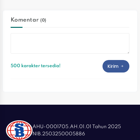
Keterampilan Buruh
Padati Istora Senayan
Komentar
(0)
Kirim
500 karakter tersedia!
AHU-0001705.AH.01.01 Tahun 2025
NIB.2503250005886