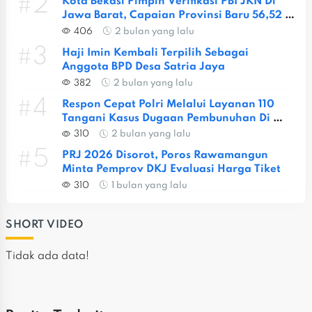
#2
Kota Bekasi Pimpin Verifikasi PBI JKN Di 
Jawa Barat, Capaian Provinsi Baru 56,52 
Persen
406
2 bulan yang lalu
#3
Haji Imin Kembali Terpilih Sebagai 
Anggota BPD Desa Satria Jaya
382
2 bulan yang lalu
#4
Respon Cepat Polri Melalui Layanan 110 
Tangani Kasus Dugaan Pembunuhan Di 
Jatiasih
310
2 bulan yang lalu
#5
PRJ 2026 Disorot, Poros Rawamangun 
Minta Pemprov DKJ Evaluasi Harga Tiket
310
1 bulan yang lalu
SHORT VIDEO
Tidak ada data!