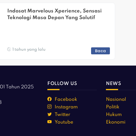
Indosat Marvelous Xperience, Sensasi 
Teknologi Masa Depan Yang Solutif
1 tahun yang lalu
Baca
FOLLOW US
NEWS
01 Tahun 2025
Facebook
Nasional
8
Instagram
Politik
Twitter
Hukum
Youtube
Ekonomi