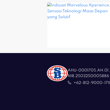
AHU-0001705.AH.01.
NIB.2503250005886
+62-812-9000-171