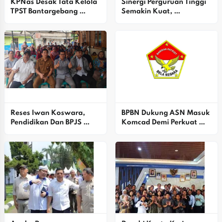
KPNas Desak Tata Kelola 
Sinergi Perguruan Tinggi 
TPST Bantargebang 
Semakin Kuat, 
Dirombak Total, Ini 
Universitas Hang Tuah 
Alasannya
Surabaya Dukung 
Kepemimpinan Baru 
Universitas Bhayangkara 
Jakarta Jaya
Reses Iwan Koswara, 
BPBN Dukung ASN Masuk 
Pendidikan Dan BPJS 
Komcad Demi Perkuat 
Dibahas
Pertahanan Lokal