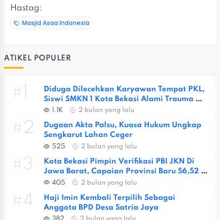
Hastag:
Masjid Asaa Indonesia
ATIKEL POPULER
#1
Diduga Dilecehkan Karyawan Tempat PKL, 
Siswi SMKN 1 Kota Bekasi Alami Trauma 
Berat
1.1K
2 bulan yang lalu
#2
Dugaan Akta Palsu, Kuasa Hukum Ungkap 
Sengkarut Lahan Ceger
525
2 bulan yang lalu
#3
Kota Bekasi Pimpin Verifikasi PBI JKN Di 
Jawa Barat, Capaian Provinsi Baru 56,52 
Persen
405
2 bulan yang lalu
#4
Haji Imin Kembali Terpilih Sebagai 
Anggota BPD Desa Satria Jaya
382
2 bulan yang lalu