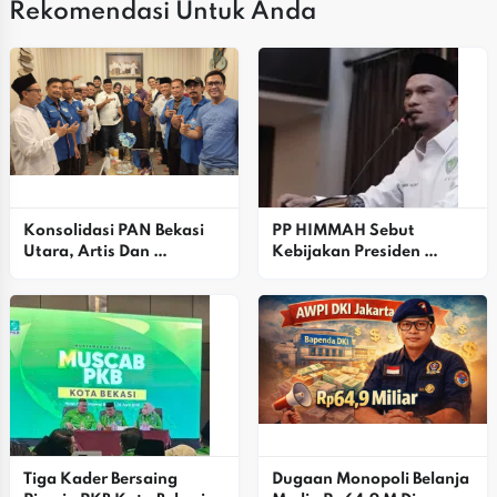
Rekomendasi Untuk Anda
Konsolidasi PAN Bekasi 
PP HIMMAH Sebut 
Utara, Artis Dan 
Kebijakan Presiden 
Simpatisan Dukung Alex 
Prabowo Mulai Usik 
Ziblo
Kelompok Oligarki
Tiga Kader Bersaing 
Dugaan Monopoli Belanja 