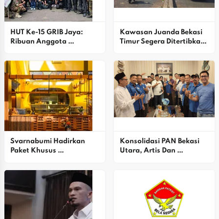
HUT Ke-15 GRIB Jaya: 
Kawasan Juanda Bekasi 
Ribuan Anggota 
Timur Segera Ditertibkan 
Satgasus Bekasi Raya 
PTMP
Padati Istora Senayan
Svarnabumi Hadirkan 
Konsolidasi PAN Bekasi 
Paket Khusus 
Utara, Artis Dan 
Pertunangan, Siap 
Simpatisan Dukung Alex 
Wujudkan Momen 
Ziblo
Berharga Di Bekasi