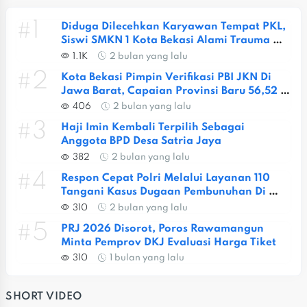
#1
Diduga Dilecehkan Karyawan Tempat PKL, 
Siswi SMKN 1 Kota Bekasi Alami Trauma 
Berat
1.1K
2 bulan yang lalu
#2
Kota Bekasi Pimpin Verifikasi PBI JKN Di 
Jawa Barat, Capaian Provinsi Baru 56,52 
Persen
406
2 bulan yang lalu
#3
Haji Imin Kembali Terpilih Sebagai 
Anggota BPD Desa Satria Jaya
382
2 bulan yang lalu
#4
Respon Cepat Polri Melalui Layanan 110 
Tangani Kasus Dugaan Pembunuhan Di 
Jatiasih
310
2 bulan yang lalu
#5
PRJ 2026 Disorot, Poros Rawamangun 
Minta Pemprov DKJ Evaluasi Harga Tiket
310
1 bulan yang lalu
SHORT VIDEO