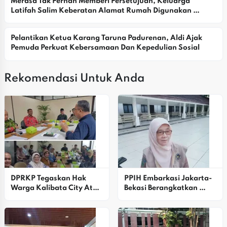
Merasa Tak Pernah Memberi Persetujuan, Keluarga 
Latifah Salim Keberatan Alamat Rumah Digunakan 
Yayasan
Pelantikan Ketua Karang Taruna Padurenan, Aldi Ajak 
Pemuda Perkuat Kebersamaan Dan Kepedulian Sosial
Rekomendasi Untuk Anda
DPRKP Tegaskan Hak 
PPIH Embarkasi Jakarta-
Warga Kalibata City Atas 
Bekasi Berangkatkan 
Laporan Keuangan 
Kloter 27 Calon Jemaah 
Terverifikasi
Haji