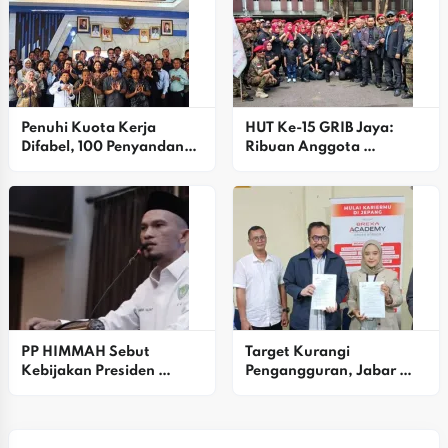
Penuhi Kuota Kerja 
HUT Ke-15 GRIB Jaya: 
Difabel, 100 Penyandang 
Ribuan Anggota 
Disabilitas Dilatih Di 
Satgasus Bekasi Raya 
Karawang
Padati Istora Senayan
PP HIMMAH Sebut 
Target Kurangi 
Kebijakan Presiden 
Pengangguran, Jabar 
Prabowo Mulai Usik 
Kirim Alumni BLK Ke 
Kelompok Oligarki
Industri Otomotif Jepang