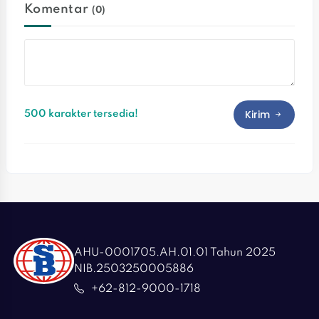
Komentar
(0)
Kirim
500 karakter tersedia!
AHU-0001705.AH.01.01 Tahun 2025
NIB.2503250005886
+62-812-9000-1718