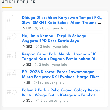
ATIKEL POPULER
#1
Diduga Dilecehkan Karyawan Tempat PKL, 
Siswi SMKN 1 Kota Bekasi Alami Trauma 
Berat
1.1K
2 bulan yang lalu
#2
Haji Imin Kembali Terpilih Sebagai 
Anggota BPD Desa Satria Jaya
382
2 bulan yang lalu
#3
Respon Cepat Polri Melalui Layanan 110 
Tangani Kasus Dugaan Pembunuhan Di 
Jatiasih
312
2 bulan yang lalu
#4
PRJ 2026 Disorot, Poros Rawamangun 
Minta Pemprov DKJ Evaluasi Harga Tiket
311
1 bulan yang lalu
#5
Polemik Parkir Ruko Grand Galaxy Bekasi 
Buntu, Warga Butuh Ketegasan Pemkot
305
2 bulan yang lalu