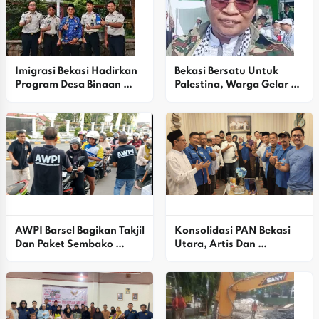
Imigrasi Bekasi Hadirkan 
Bekasi Bersatu Untuk 
Program Desa Binaan 
Palestina, Warga Gelar 
Untuk Perkuat Layanan 
Aksi Solidaritas Dan Doa 
Dan Pengawasan
Bersama
AWPI Barsel Bagikan Takjil 
Konsolidasi PAN Bekasi 
Dan Paket Sembako 
Utara, Artis Dan 
Kepada Masyarakat
Simpatisan Dukung Alex 
Ziblo