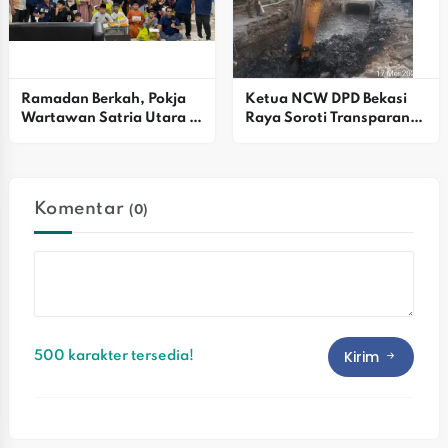
Ramadan Berkah, Pokja 
Ketua NCW DPD Bekasi 
Wartawan Satria Utara 
Raya Soroti Transparansi 
Santuni Anak Yatim
Dan Keselamatan Kerja 
Proyek Pedestrian 
Sudirman
Komentar
(0)
Kirim
500 karakter tersedia!