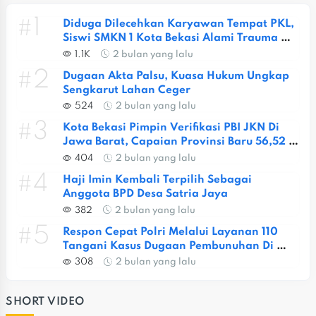
#1
Diduga Dilecehkan Karyawan Tempat PKL, 
Siswi SMKN 1 Kota Bekasi Alami Trauma 
Berat
1.1K
2 bulan yang lalu
#2
Dugaan Akta Palsu, Kuasa Hukum Ungkap 
Sengkarut Lahan Ceger
524
2 bulan yang lalu
#3
Kota Bekasi Pimpin Verifikasi PBI JKN Di 
Jawa Barat, Capaian Provinsi Baru 56,52 
Persen
404
2 bulan yang lalu
#4
Haji Imin Kembali Terpilih Sebagai 
Anggota BPD Desa Satria Jaya
382
2 bulan yang lalu
#5
Respon Cepat Polri Melalui Layanan 110 
Tangani Kasus Dugaan Pembunuhan Di 
Jatiasih
308
2 bulan yang lalu
SHORT VIDEO