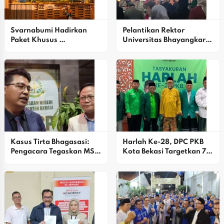
Svarnabumi Hadirkan 
Pelantikan Rektor 
Paket Khusus 
Universitas Bhayangkara 
Pertunangan, Siap 
Jakarta Raya Periode 
Wujudkan Momen 
2026–2030: Teguhkan 
Berharga Di Bekasi
Komitmen Menuju 
Kampus Unggul Dan 
Berdaya Saing Global
Kasus Tirta Bhagasasi: 
Harlah Ke-28, DPC PKB 
Pengacara Tegaskan MSB 
Kota Bekasi Targetkan 7 
Tidak Menggunakan 
Kursi DPRD Dan Pilkada 
Rekening Pribadi
2029