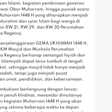
an Islami, kegiatan pembinaan generasi
awai Obor Muharram, hingga puncak acara
Muharram 1448 H yang diharapkan menjadi
laturahmi dan syiar Islam bagi warga di
gan RW 21, RW 29, dan RW 30 Perumahan
a Regency.
 penyelenggaraan GEMA UKHUWAH 1448 H,
DKM Masjid dan Mushola Perumahan
a Regency berharap semangat hijrah dan
Islamiyah dapat terus tumbuh di tengah
at, sehingga masjid tidak hanya menjadi
badah, tetapi juga menjadi pusat
an umat, pendidikan, dan kebersamaan.
embukaan berlangsung dengan lancar,
dan penuh khidmat, menandai dimulainya
n kegiatan Muharram 1448 H yang akan
sung selama beberapa waktu ke depan