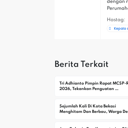
dengan m
Perumah
Hastag:
Kepala 
Berita Terkait
Tri Adhianto Pimpin Rapat MCSP-R
2026, Tekankan Penguatan 
Pengawasan Dan Pencegahan Risik
Korupsi
Sejumlah Kali Di Kota Bekasi 
Menghitam Dan Berbau, Warga Des
DLH Selidiki Dugaan Pencemaran