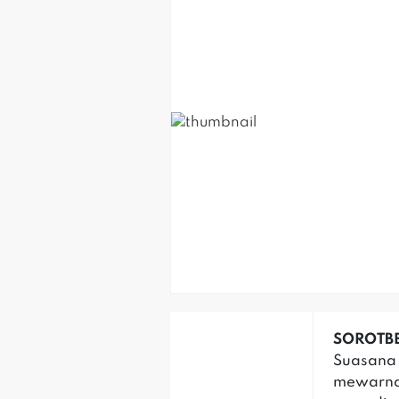
SOROTBER
Suasana 
mewarna