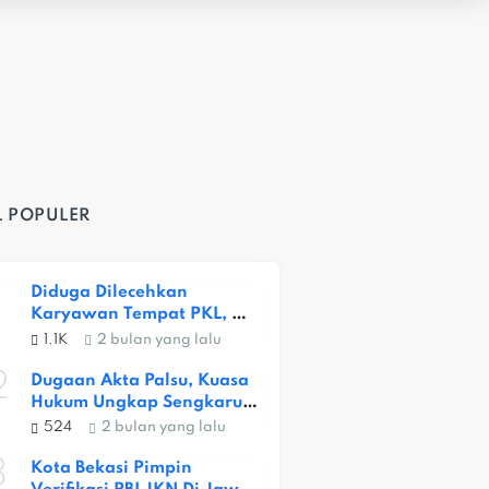
L POPULER
Diduga Dilecehkan 
Karyawan Tempat PKL, 
Siswi SMKN 1 Kota Bekasi 
1.1K
2 bulan yang lalu
Alami Trauma Berat
2
Dugaan Akta Palsu, Kuasa 
Hukum Ungkap Sengkarut 
Lahan Ceger
524
2 bulan yang lalu
3
Kota Bekasi Pimpin 