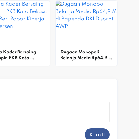
Medan Satria
a Kader Bersaing 
Dugaan Monopoli 
pin PKB Kota 
Belanja Media Rp64,9 M 
asi, DPP Beri Rapor 
Di Bapenda DKI Disorot 
erja 90 Persen
AWPI
Kirim