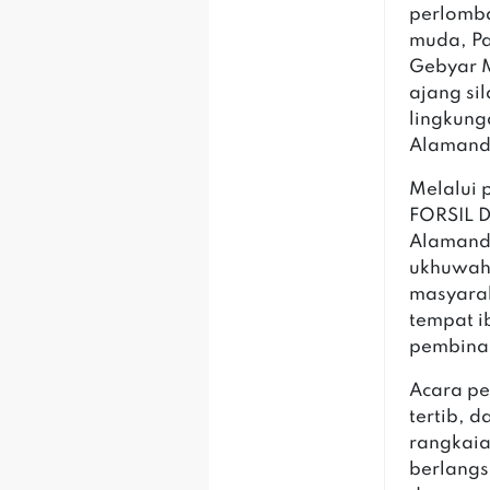
perlomba
muda, P
Gebyar 
ajang si
lingkun
Alamand
Melalui
FORSIL 
Alamand
ukhuwah 
masyarak
tempat i
pembina
Acara p
tertib, 
rangkaia
berlang