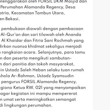
elenggarakan oleh FORSIL DKM Masjid dan
 Perumahan Alamanda Regency, Desa
tria, Kecamatan Tambun Utara,
n Bekasi.
n pembukaan diawali dengan pembacaan
i Al-Qur'an dan sari tilawah oleh Ananda
t Al Khaidar dan Fitria Sani Rochmah yang
rkan nuansa khidmat sekaligus menjadi
rangkaian acara. Selanjutnya, para tamu
 dan peserta mengikuti sambutan-
 dari panitia dan tokoh masyarakat,
ain Ustadz Saleh Heban selaku tuan rumah
hola Ar-Rahman, Ustadz Syamsudin
i pengurus FORSIL Alamanda Regency,
ugiono Ketua RW. 021 yang menyampaikan
 agar kegiatan ini mampu mempererat
n umat serta meningkatkan semangat
di lingkungan perumahan.