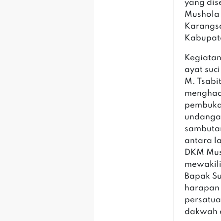
yang dis
Mushola
Karangsa
Kabupate
Kegiata
ayat suc
M. Tsabi
menghadi
pembuka 
undangan
sambutan
antara l
DKM Mus
mewakil
Bapak S
harapan
persatua
dakwah 