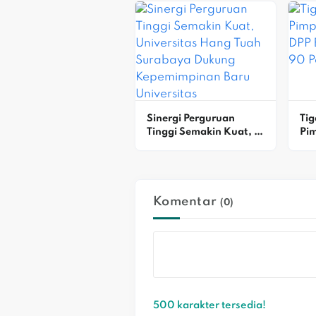
Alasannya
Sinergi Perguruan 
Tig
Tinggi Semakin Kuat, 
Pim
Universitas Hang Tuah 
Bek
Surabaya Dukung 
Kin
Kepemimpinan Baru 
Universitas 
Bhayangkara Jakarta 
Komentar
(0)
Jaya
500 karakter tersedia!