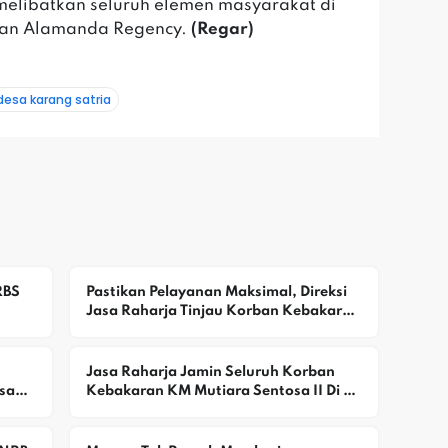
elibatkan seluruh elemen masyarakat di
an Alamanda Regency.
(Regar)
desa karang satria
BS 
Pastikan Pelayanan Maksimal, Direksi 
Jasa Raharja Tinjau Korban Kebakaran 
o 
KM Mutiara Sentosa II
Jasa Raharja Jamin Seluruh Korban 
ak 
Kebakaran KM Mutiara Sentosa II Di 
Perairan Sumenep