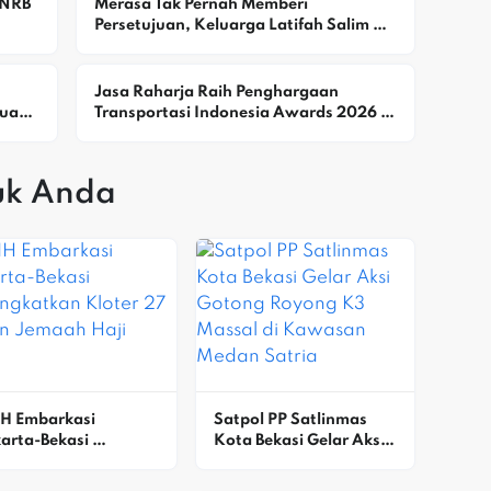
NRB 
Merasa Tak Pernah Memberi 
Persetujuan, Keluarga Latifah Salim 
Keberatan Alamat Rumah Digunakan 
Yayasan
Jasa Raharja Raih Penghargaan 
uat 
Transportasi Indonesia Awards 2026 
ial
Atas Kontribusi Bagi Keselamatan 
Masyarakat
uk Anda
H Embarkasi 
Satpol PP Satlinmas 
arta-Bekasi 
Kota Bekasi Gelar Aksi 
angkatkan Kloter 27 
Gotong Royong K3 
lon Jemaah Haji
Massal Di Kawasan 