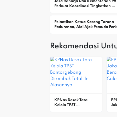
Jasa Raharja Dan Kementerian PA
Perkuat Koordinasi Tingkatkan 
Kepatuhan PKB Dan SWDKLLJ
Pelantikan Ketua Karang Taruna 
Padurenan, Aldi Ajak Pemuda Perk
Kebersamaan Dan Kepedulian Sos
Rekomendasi Unt
KPNas Desak Tata 
PPI
Kelola TPST 
Jak
Bantargebang 
Ber
Dirombak Total, Ini 
Ca