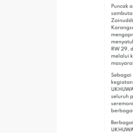
Puncak 
sambutan
Zainuddi
Karangsa
mengapre
menyatuk
RW 29, 
melalui 
masyara
Sebagai 
kegiata
UKHUWAH 
seluruh 
seremoni
berbagai
Berbaga
UKHUWAH