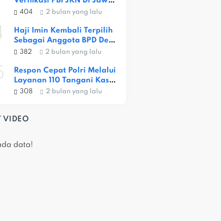
Verifikasi PBI JKN Di Jawa 
Barat, Capaian Provinsi 
404
2 bulan yang lalu
Baru 56,52 Persen
4
Haji Imin Kembali Terpilih 
Sebagai Anggota BPD Desa 
Satria Jaya
382
2 bulan yang lalu
5
Respon Cepat Polri Melalui 
Layanan 110 Tangani Kasus 
Dugaan Pembunuhan Di 
308
2 bulan yang lalu
Jatiasih
 VIDEO
ada data!