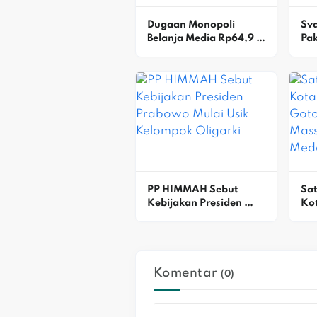
Dugaan Monopoli 
Sv
Belanja Media Rp64,9 M 
Pak
Di Bapenda DKI Disorot 
Per
AWPI
Wu
Ber
PP HIMMAH Sebut 
Sat
Kebijakan Presiden 
Kot
Prabowo Mulai Usik 
Go
Kelompok Oligarki
Mas
Me
Komentar
(0)