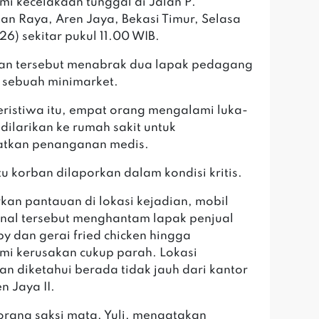
i kecelakaan tunggal di Jalan P.
an Raya, Aren Jaya, Bekasi Timur, Selasa
26) sekitar pukul 11.00 WIB.
an tersebut menabrak dua lapak pedagang
 sebuah minimarket.
peristiwa itu, empat orang mengalami luka-
 dilarikan ke rumah sakit untuk
tkan penanganan medis.
tu korban dilaporkan dalam kondisi kritis.
rkan pantauan di lokasi kejadian, mobil
nal tersebut menghantam lapak penjual
py dan gerai fried chicken hingga
i kerusakan cukup parah. Lokasi
an diketahui berada tidak jauh dari kantor
n Jaya II.
eorang saksi mata, Yuli, mengatakan