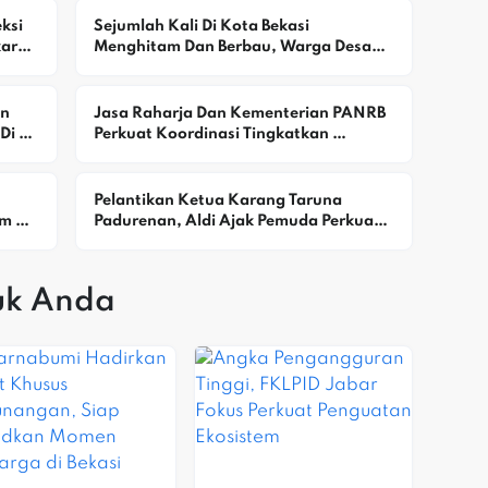
Korupsi
si 
Sejumlah Kali Di Kota Bekasi 
aran 
Menghitam Dan Berbau, Warga Desak 
DLH Selidiki Dugaan Pencemaran
n 
Jasa Raharja Dan Kementerian PANRB 
i 
Perkuat Koordinasi Tingkatkan 
Kepatuhan PKB Dan SWDKLLJ
Pelantikan Ketua Karang Taruna 
m 
Padurenan, Aldi Ajak Pemuda Perkuat 
an 
Kebersamaan Dan Kepedulian Sosial
uk Anda