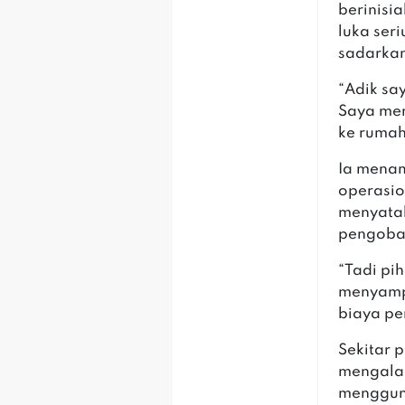
berinisi
luka ser
sadarkan
‎“Adik sa
Saya men
ke rumah
‎Ia mena
operasio
menyata
pengoba
‎“Tadi p
menyamp
biaya pe
‎Sekitar
mengalam
menggun