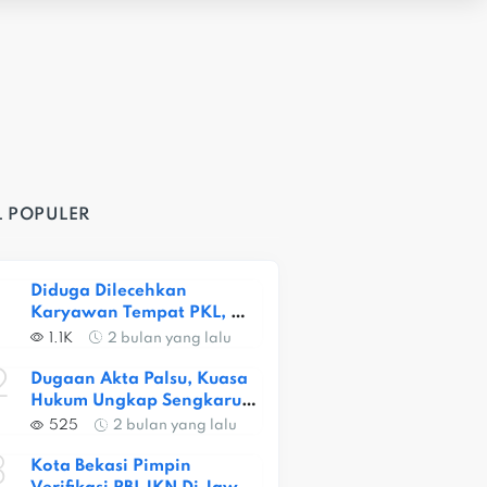
L POPULER
Diduga Dilecehkan 
Karyawan Tempat PKL, 
Siswi SMKN 1 Kota Bekasi 
1.1K
2 bulan yang lalu
Alami Trauma Berat
2
Dugaan Akta Palsu, Kuasa 
Hukum Ungkap Sengkarut 
Lahan Ceger
525
2 bulan yang lalu
3
Kota Bekasi Pimpin 