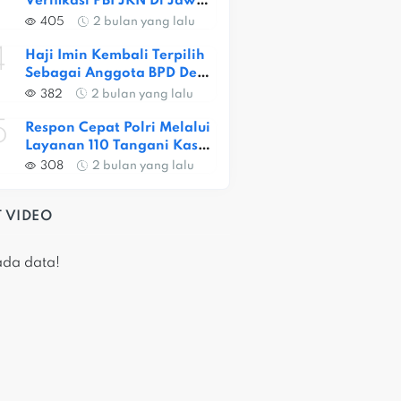
Verifikasi PBI JKN Di Jawa 
Barat, Capaian Provinsi 
405
2 bulan yang lalu
Baru 56,52 Persen
4
Haji Imin Kembali Terpilih 
Sebagai Anggota BPD Desa 
Satria Jaya
382
2 bulan yang lalu
5
Respon Cepat Polri Melalui 
Layanan 110 Tangani Kasus 
Dugaan Pembunuhan Di 
308
2 bulan yang lalu
Jatiasih
 VIDEO
ada data!