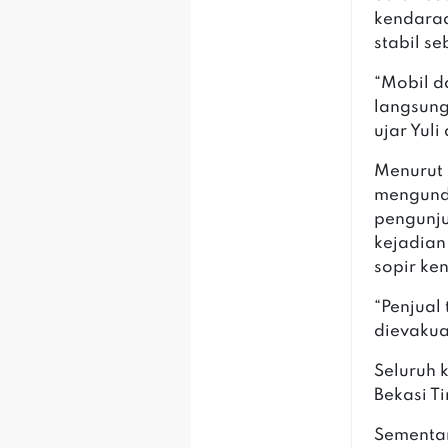
kendaraa
stabil se
‎“Mobil d
langsung
ujar Yuli
‎Menurut
mengunda
pengunj
kejadian
sopir ke
‎“Penjual
dievakua
‎Seluruh
Bekasi T
‎Sementa