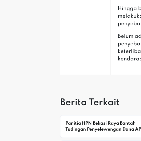
‎Hingga b
melakuka
penyebab
‎‎Belum 
penyeba
keterlib
kendaraa
Berita Terkait
Panitia HPN Bekasi Raya Bantah 
Tudingan Penyelewengan Dana A