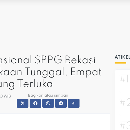
sional SPPG Bekasi
ATIKE
kaan Tunggal, Empat
#1
ng Terluka
Bagikan atau simpan
:10 WIB
#
#