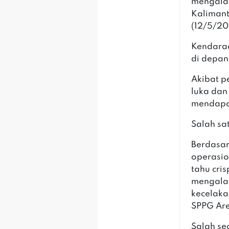
mengalam
Kalimant
(12/5/20
‎Kendara
di depan
‎Akibat 
luka dan
mendapa
‎Salah sa
‎Berdasa
operasio
tahu cris
mengalam
kecelaka
SPPG Are
‎Salah s