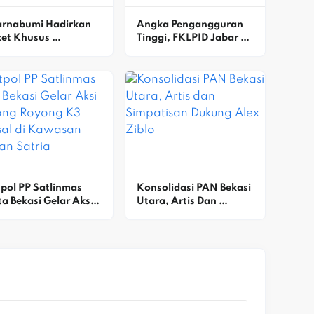
arnabumi Hadirkan 
Angka Pengangguran 
et Khusus 
Tinggi, FKLPID Jabar 
tunangan, Siap 
Fokus Perkuat 
judkan Momen 
Penguatan Ekosistem
harga Di Bekasi
pol PP Satlinmas 
Konsolidasi PAN Bekasi 
a Bekasi Gelar Aksi 
Utara, Artis Dan 
tong Royong K3 
Simpatisan Dukung 
sal Di Kawasan 
Alex Ziblo
dan Satria