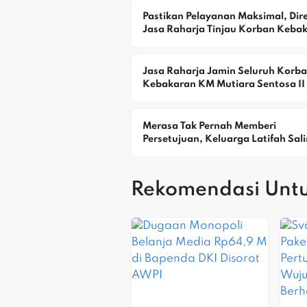
Pastikan Pelayanan Maksimal, Direk
Jasa Raharja Tinjau Korban Kebak
KM Mutiara Sentosa II
Jasa Raharja Jamin Seluruh Korba
Kebakaran KM Mutiara Sentosa II D
Perairan Sumenep
Merasa Tak Pernah Memberi 
Persetujuan, Keluarga Latifah Sali
Keberatan Alamat Rumah Digunak
Yayasan
Rekomendasi Unt