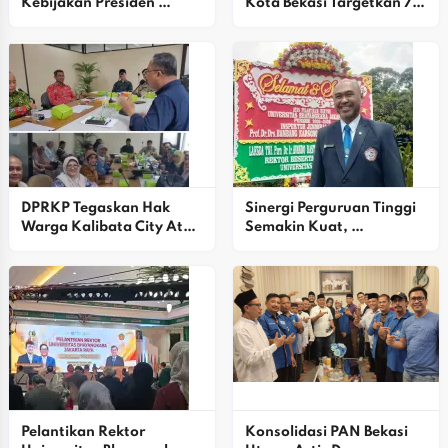
Kebijakan Presiden 
Kota Bekasi Targetkan 7 
Prabowo Mulai Usik 
Kursi DPRD Dan Pilkada 
Kelompok Oligarki
2029
DPRKP Tegaskan Hak 
Sinergi Perguruan Tinggi 
Warga Kalibata City Atas 
Semakin Kuat, 
Laporan Keuangan 
Universitas Hang Tuah 
Terverifikasi
Surabaya Dukung 
Kepemimpinan Baru 
Universitas Bhayangkara 
Jakarta Jaya
Pelantikan Rektor 
Konsolidasi PAN Bekasi 