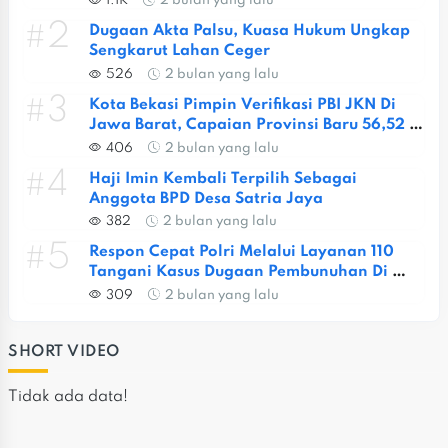
1.1K
2 bulan yang lalu
#2
Dugaan Akta Palsu, Kuasa Hukum Ungkap 
Sengkarut Lahan Ceger
526
2 bulan yang lalu
#3
Kota Bekasi Pimpin Verifikasi PBI JKN Di 
Jawa Barat, Capaian Provinsi Baru 56,52 
Persen
406
2 bulan yang lalu
#4
Haji Imin Kembali Terpilih Sebagai 
Anggota BPD Desa Satria Jaya
382
2 bulan yang lalu
#5
Respon Cepat Polri Melalui Layanan 110 
Tangani Kasus Dugaan Pembunuhan Di 
Jatiasih
309
2 bulan yang lalu
SHORT VIDEO
Tidak ada data!