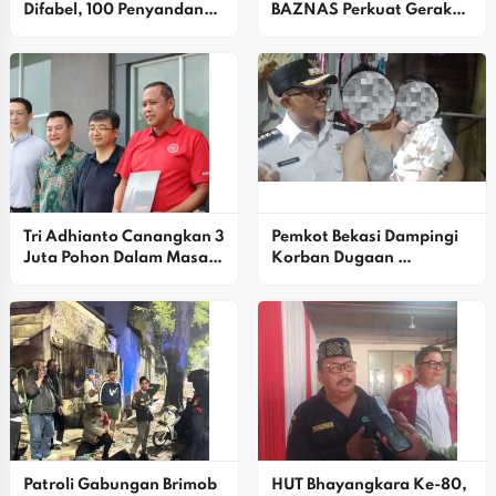
Difabel, 100 Penyandang 
BAZNAS Perkuat Gerakan 
Disabilitas Dilatih Di 
Zakat Ramadan  ‎
Karawang
Tri Adhianto Canangkan 3 
Pemkot Bekasi Dampingi 
Juta Pohon Dalam Masa 
Korban Dugaan 
Kepemimpinannya, 
Kekerasan Seksual Di 
Warga Bekasi Diajak Jadi 
Bintara
Bagian Sejarah 
Penghijauan Kota
Patroli Gabungan Brimob 
HUT Bhayangkara Ke-80, 