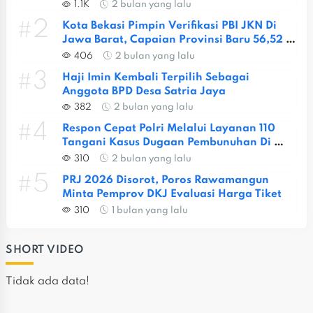
Berat
1.1K
2 bulan yang lalu
#2
Kota Bekasi Pimpin Verifikasi PBI JKN Di 
Jawa Barat, Capaian Provinsi Baru 56,52 
Persen
406
2 bulan yang lalu
#3
Haji Imin Kembali Terpilih Sebagai 
Anggota BPD Desa Satria Jaya
382
2 bulan yang lalu
#4
Respon Cepat Polri Melalui Layanan 110 
Tangani Kasus Dugaan Pembunuhan Di 
Jatiasih
310
2 bulan yang lalu
#5
PRJ 2026 Disorot, Poros Rawamangun 
Minta Pemprov DKJ Evaluasi Harga Tiket
310
1 bulan yang lalu
SHORT VIDEO
Tidak ada data!