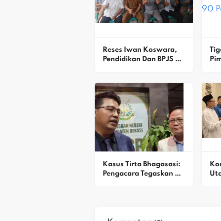
Reses Iwan Koswara, 
Tig
Pendidikan Dan BPJS 
Pim
Dibahas
Bek
Kin
Kasus Tirta Bhagasasi: 
Kon
Pengacara Tegaskan 
Uta
MSB Tidak 
Sim
Menggunakan 
Ale
Rekening Pribadi