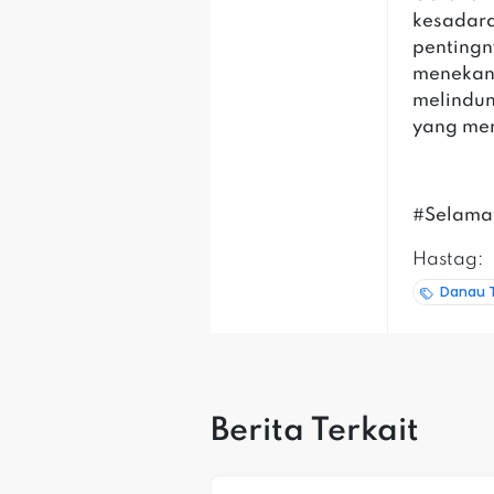
kesadara
pentingn
menekan 
melindun
yang me
#Selama
Hastag:
Danau 
Berita Terkait