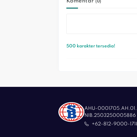
Komentar
(0)
500 karakter tersedia!
AHU-0001705.AH.01.
NIB.2503250005886
+62-812-9000-171