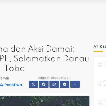
a dan Aksi Damai:
ATIKE
TPL, Selamatkan Danau
#1
Toba
Bagikan atau simpan
:56 WIB
#
Peristiwa
#