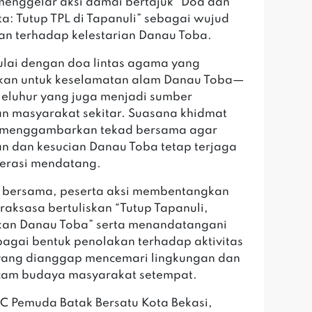
menggelar aksi damai bertajuk “Doa dan
ta: Tutup TPL di Tapanuli” sebagai wujud
an terhadap kelestarian Danau Toba.
ulai dengan doa lintas agama yang
tkan untuk keselamatan alam Danau Toba—
leluhur yang juga menjadi sumber
n masyarakat sekitar. Suasana khidmat
t menggambarkan tekad bersama agar
n dan kesucian Danau Toba tetap terjaga
erasi mendatang.
 bersama, peserta aksi membentangkan
raksasa bertuliskan “Tutup Tapanuli,
kan Danau Toba” serta menandatangani
ebagai bentuk penolakan terhadap aktivitas
 yang dianggap mencemari lingkungan dan
am budaya masyarakat setempat.
C Pemuda Batak Bersatu Kota Bekasi,