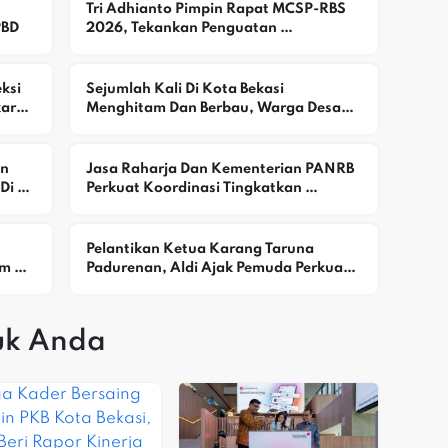
Tri Adhianto Pimpin Rapat MCSP-RBS 
PBD
2026, Tekankan Penguatan 
Pengawasan Dan Pencegahan Risiko 
Korupsi
si 
Sejumlah Kali Di Kota Bekasi 
aran 
Menghitam Dan Berbau, Warga Desak 
DLH Selidiki Dugaan Pencemaran
n 
Jasa Raharja Dan Kementerian PANRB 
i 
Perkuat Koordinasi Tingkatkan 
Kepatuhan PKB Dan SWDKLLJ
Pelantikan Ketua Karang Taruna 
m 
Padurenan, Aldi Ajak Pemuda Perkuat 
an 
Kebersamaan Dan Kepedulian Sosial
uk Anda