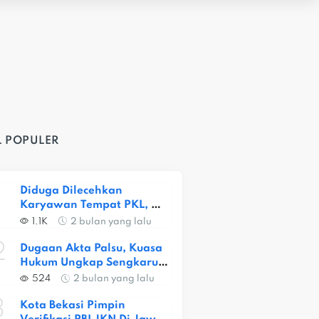
L POPULER
Diduga Dilecehkan 
Karyawan Tempat PKL, 
Siswi SMKN 1 Kota Bekasi 
1.1K
2 bulan yang lalu
Alami Trauma Berat
2
Dugaan Akta Palsu, Kuasa 
Hukum Ungkap Sengkarut 
Lahan Ceger
524
2 bulan yang lalu
3
Kota Bekasi Pimpin 