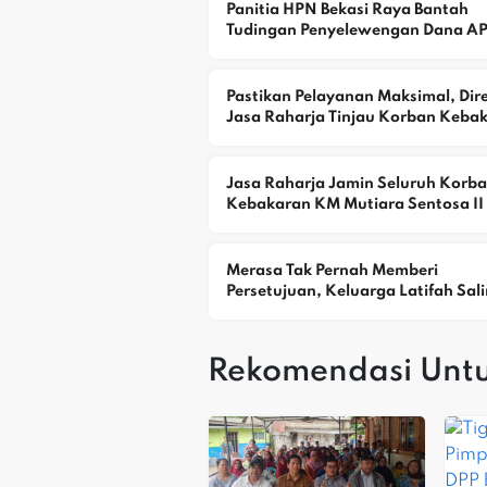
Panitia HPN Bekasi Raya Bantah 
Tudingan Penyelewengan Dana A
Pastikan Pelayanan Maksimal, Direk
Jasa Raharja Tinjau Korban Kebak
KM Mutiara Sentosa II
Jasa Raharja Jamin Seluruh Korba
Kebakaran KM Mutiara Sentosa II D
Perairan Sumenep
Merasa Tak Pernah Memberi 
Persetujuan, Keluarga Latifah Sali
Keberatan Alamat Rumah Digunak
Yayasan
Rekomendasi Unt