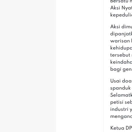
Bersatu 
Aksi Nya
kepeduli
Aksi dim
dipanja
warisan 
kehidupa
tersebu
keindaha
bagi gen
Usai doa
spanduk 
Selamat
petisi s
industri
menganc
Ketua DP