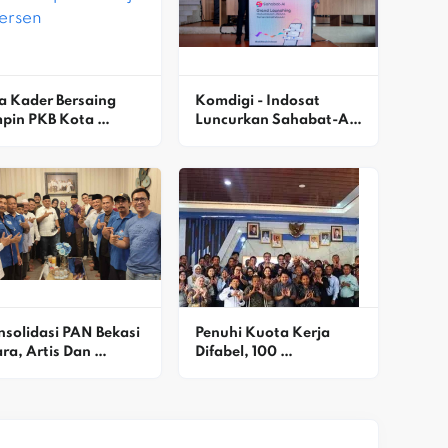
a Kader Bersaing 
Komdigi - Indosat 
pin PKB Kota 
Luncurkan Sahabat-AI, 
asi, DPP Beri Rapor 
Platform AI Pertama 
erja 90 Persen
Indonesia
solidasi PAN Bekasi 
Penuhi Kuota Kerja 
ra, Artis Dan 
Difabel, 100 
patisan Dukung 
Penyandang Disabilitas 
x Ziblo
Dilatih Di Karawang