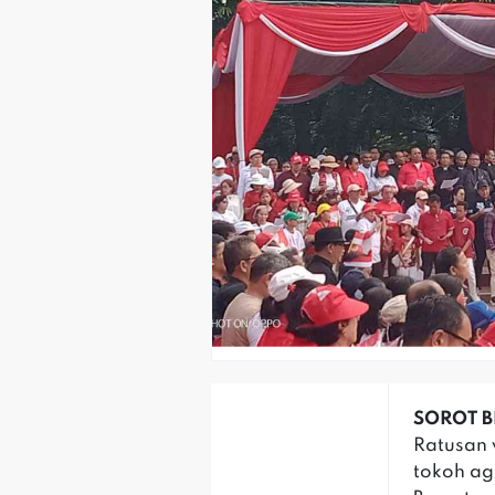
SOROT BE
Ratusan 
tokoh a