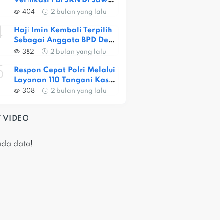
Verifikasi PBI JKN Di Jawa 
Barat, Capaian Provinsi 
404
2 bulan yang lalu
Baru 56,52 Persen
4
Haji Imin Kembali Terpilih 
Sebagai Anggota BPD Desa 
Satria Jaya
382
2 bulan yang lalu
5
Respon Cepat Polri Melalui 
Layanan 110 Tangani Kasus 
Dugaan Pembunuhan Di 
308
2 bulan yang lalu
Jatiasih
 VIDEO
ada data!