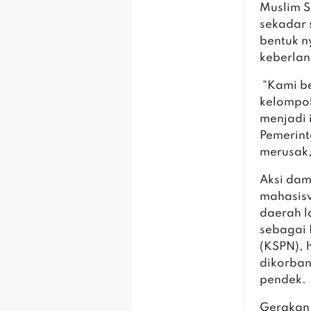
Muslim S
sekadar 
bentuk n
keberlan
“Kami be
kelompok
menjadi 
Pemerint
merusak,
Aksi dam
mahasisw
daerah l
sebagai 
(KSPN), 
dikorban
pendek.
Gerakan 