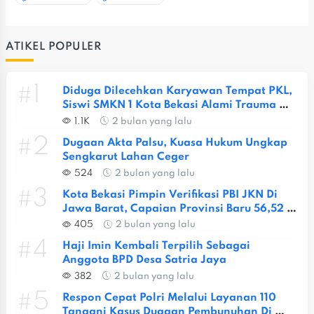
ATIKEL POPULER
#1
Diduga Dilecehkan Karyawan Tempat PKL, 
Siswi SMKN 1 Kota Bekasi Alami Trauma 
Berat
1.1K
2 bulan yang lalu
#2
Dugaan Akta Palsu, Kuasa Hukum Ungkap 
Sengkarut Lahan Ceger
524
2 bulan yang lalu
#3
Kota Bekasi Pimpin Verifikasi PBI JKN Di 
Jawa Barat, Capaian Provinsi Baru 56,52 
Persen
405
2 bulan yang lalu
#4
Haji Imin Kembali Terpilih Sebagai 
Anggota BPD Desa Satria Jaya
382
2 bulan yang lalu
#5
Respon Cepat Polri Melalui Layanan 110 
Tangani Kasus Dugaan Pembunuhan Di 