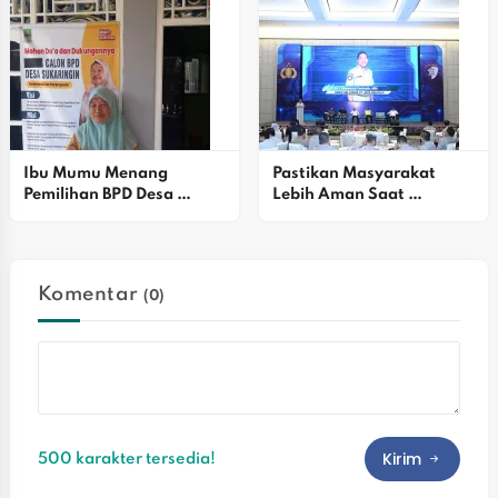
2045
Ibu Mumu Menang 
Pastikan Masyarakat 
Pemilihan BPD Desa 
Lebih Aman Saat 
Sukaringin, Siap 
Lebaran, Jasa Raharja 
Perjuangkan Aspirasi 
Perkuat Kolaborasi Di 
Warga
Operasi Ketupat 2026
Komentar
(0)
Kirim
500 karakter tersedia!