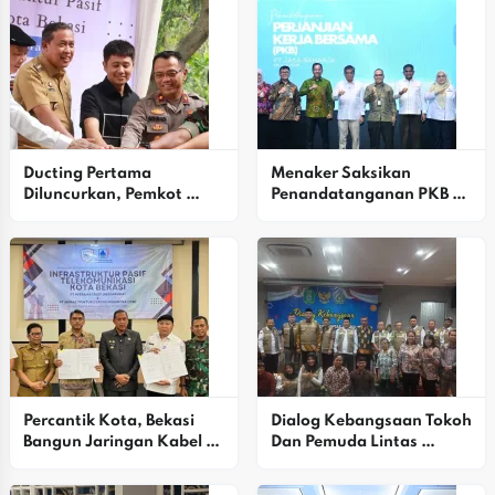
Ducting Pertama 
Menaker Saksikan 
Diluncurkan, Pemkot 
Penandatanganan PKB 
Bekasi Perkuat Penataan 
Jasa Raharja Dan Serikat 
Kabel Dan Utilitas Kota
Pekerja, Titipkan Tiga 
Agenda Strategis
Percantik Kota, Bekasi 
Dialog Kebangsaan Tokoh 
Bangun Jaringan Kabel 
Dan Pemuda Lintas 
Bawah Tanah Sepanjang 
Agama Perkuat Harmoni 
290 Km
Menuju Indonesia Emas 