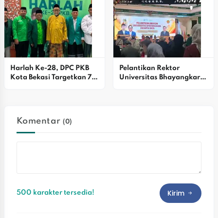
Harlah Ke-28, DPC PKB 
Pelantikan Rektor 
Kota Bekasi Targetkan 7 
Universitas Bhayangkara 
Kursi DPRD Dan Pilkada 
Jakarta Raya Periode 
2029
2026–2030: Teguhkan 
Komitmen Menuju 
Kampus Unggul Dan 
Komentar
(0)
Berdaya Saing Global
Kirim
500 karakter tersedia!