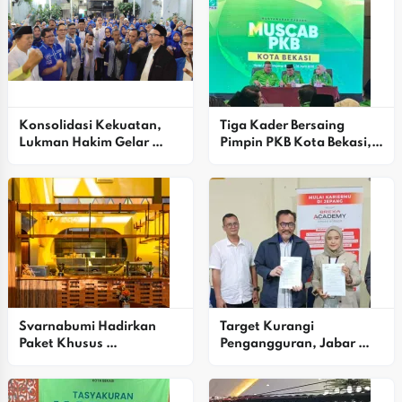
Konsolidasi Kekuatan, 
Tiga Kader Bersaing 
Lukman Hakim Gelar 
Pimpin PKB Kota Bekasi, 
Halalbihalal Meriah
DPP Beri Rapor Kinerja 90 
Persen
Svarnabumi Hadirkan 
Target Kurangi 
Paket Khusus 
Pengangguran, Jabar 
Pertunangan, Siap 
Kirim Alumni BLK Ke 
Wujudkan Momen 
Industri Otomotif Jepang
Berharga Di Bekasi