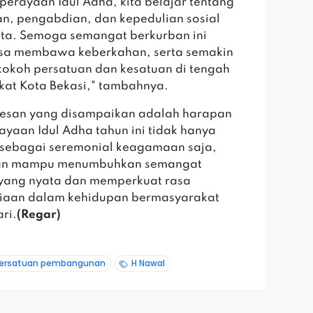
i perayaan Idul Adha, kita belajar tentang
an, pengabdian, dan kepedulian sosial
ta. Semoga semangat berkurban ini
asa membawa keberkahan, serta semakin
koh persatuan dan kesatuan di tengah
at Kota Bekasi," tambahnya.
 pesan yang disampaikan adalah harapan
ayaan Idul Adha tahun ini tidak hanya
 sebagai seremonial keagamaan saja,
an mampu menumbuhkan semangat
yang nyata dan memperkuat rasa
iaan dalam kehidupan bermasyarakat
ri.
(Regar)
 persatuan pembangunan
H Nawal