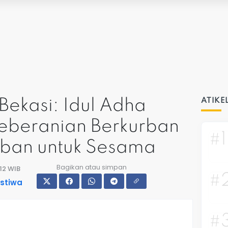
Bekasi: Idul Adha
ATIKE
beranian Berkurban
#1
rban untuk Sesama
Bagikan atau simpan
:12 WIB
#
istiwa
#