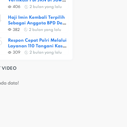
Verifikasi PBI JKN Di Jawa 
Barat, Capaian Provinsi 
406
2 bulan yang lalu
Baru 56,52 Persen
4
Haji Imin Kembali Terpilih 
Sebagai Anggota BPD Desa 
Satria Jaya
382
2 bulan yang lalu
5
Respon Cepat Polri Melalui 
Layanan 110 Tangani Kasus 
Dugaan Pembunuhan Di 
309
2 bulan yang lalu
Jatiasih
 VIDEO
ada data!