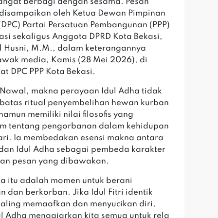
angat berbagi dengan sesama. Pesan
 disampaikan oleh Ketua Dewan Pimpinan
DPC) Partai Persatuan Pembangunan (PPP)
asi sekaligus Anggota DPRD Kota Bekasi,
 Husni, M.M., dalam keterangannya
wak media, Kamis (28 Mei 2026), di
iat DPC PPP Kota Bekasi.
t Nawal, makna perayaan Idul Adha tidak
batas ritual penyembelihan hewan kurban
amun memiliki nilai filosofis yang
m tentang pengorbanan dalam kehidupan
ari. Ia membedakan esensi makna antara
ri dan Idul Adha sebagai pembeda karakter
dan pesan yang dibawakan.
Adha itu adalah momen untuk berani
 dan berkorban. Jika Idul Fitri identik
aling memaafkan dan menyucikan diri,
l Adha mengajarkan kita semua untuk rela