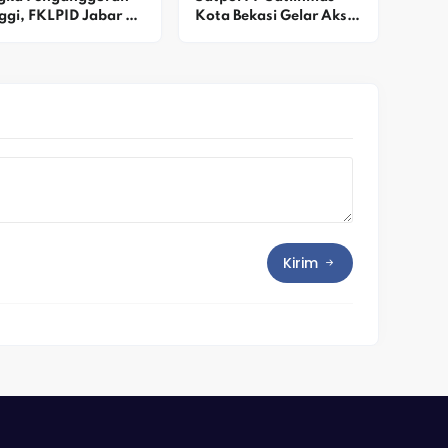
ggi, FKLPID Jabar 
Kota Bekasi Gelar Aksi 
us Perkuat 
Gotong Royong K3 
nguatan Ekosistem
Massal Di Kawasan 
Medan Satria
Kirim