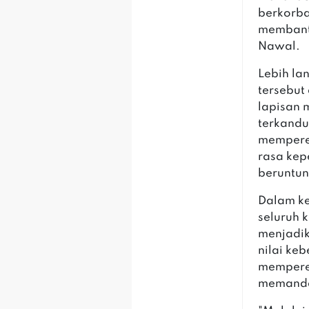
berkorba
membant
Nawal.
‎‎Lebih 
tersebut
lapisan 
terkand
memperer
rasa kep
beruntun
‎‎Dalam 
seluruh 
menjadik
nilai ke
memperer
memanda