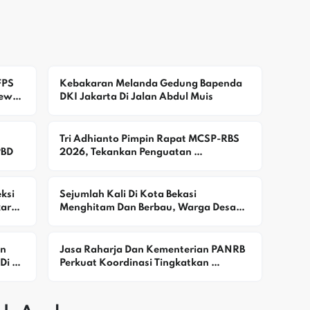
PS 
Kebakaran Melanda Gedung Bapenda 
ewat 
DKI Jakarta Di Jalan Abdul Muis
Tri Adhianto Pimpin Rapat MCSP-RBS 
PBD
2026, Tekankan Penguatan 
Pengawasan Dan Pencegahan Risiko 
Korupsi
si 
Sejumlah Kali Di Kota Bekasi 
aran 
Menghitam Dan Berbau, Warga Desak 
DLH Selidiki Dugaan Pencemaran
n 
Jasa Raharja Dan Kementerian PANRB 
i 
Perkuat Koordinasi Tingkatkan 
Kepatuhan PKB Dan SWDKLLJ