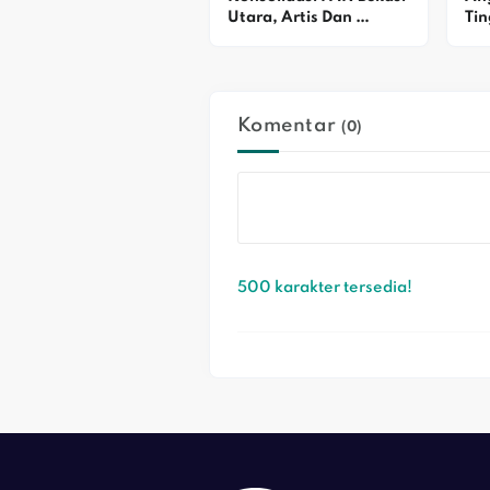
Utara, Artis Dan 
Tin
Simpatisan Dukung 
Fok
Alex Ziblo
Pe
Komentar
(0)
500 karakter tersedia!