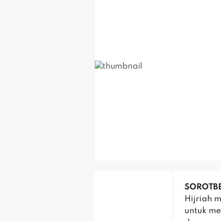
‎SOROTBE
Hijriah 
untuk me