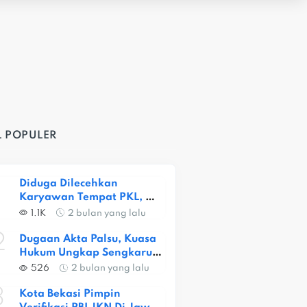
L POPULER
Diduga Dilecehkan 
Karyawan Tempat PKL, 
Siswi SMKN 1 Kota Bekasi 
1.1K
2 bulan yang lalu
Alami Trauma Berat
2
Dugaan Akta Palsu, Kuasa 
Hukum Ungkap Sengkarut 
Lahan Ceger
526
2 bulan yang lalu
3
Kota Bekasi Pimpin 