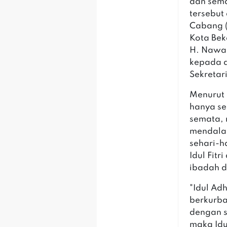
dan sem
tersebut
Cabang (
Kota Bek
H. Nawal
kepada a
Sekretar
‎‎Menuru
hanya se
semata, n
mendala
sehari-h
Idul Fit
ibadah 
‎‎"Idul 
berkurban
dengan s
maka Idu