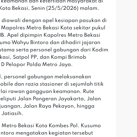
keamanan dan ketertiban masyarakat di
Kota Bekasi, Senin (25/5/2026) malam.
n diawali dengan apel kesiapan pasukan di
Mapolres Metro Bekasi Kota sekitar pukul
B. Apel dipimpin Kapolres Metro Bekasi
umo Wahyu Bintoro dan dihadiri jajaran
utama serta personel gabungan dari Kodim
asi, Satpol PP, dan Kompi Brimob
 D Pelopor Polda Metro Jaya.
el, personel gabungan melaksanakan
obile dan razia stasioner di sejumlah titik
ilai rawan gangguan keamanan. Rute
meliputi Jalan Pangeran Jayakarta, Jalan
juangan, Jalan Raya Pekayon, hingga
Jatiasih.
s Metro Bekasi Kota Kombes Pol. Kusumo
ntoro mengatakan kegiatan tersebut