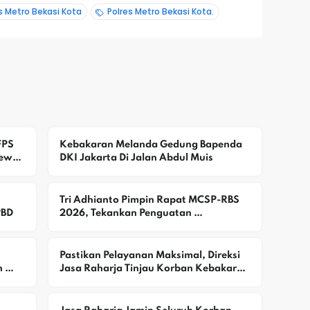
s Metro Bekasi Kota
Polres Metro Bekasi Kota.
PS 
Kebakaran Melanda Gedung Bapenda 
ewat 
DKI Jakarta Di Jalan Abdul Muis
Tri Adhianto Pimpin Rapat MCSP-RBS 
PBD
2026, Tekankan Penguatan 
Pengawasan Dan Pencegahan Risiko 
Korupsi
Pastikan Pelayanan Maksimal, Direksi 
 
Jasa Raharja Tinjau Korban Kebakaran 
KM Mutiara Sentosa II