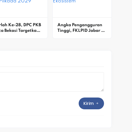
lah Ke-28, DPC PKB 
Angka Pengangguran 
a Bekasi Targetkan 7 
Tinggi, FKLPID Jabar 
si DPRD Dan Pilkada 
Fokus Perkuat 
29
Penguatan Ekosistem
Kirim