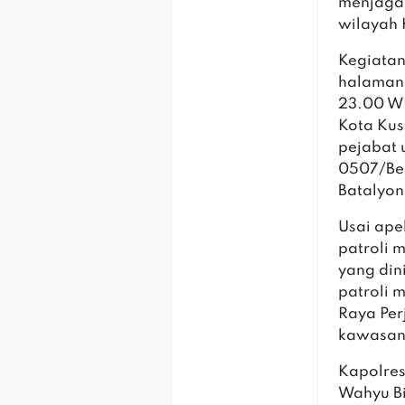
menjaga 
wilayah 
‎Kegiata
halaman 
23.00 WI
Kota Kus
pejabat 
0507/Bek
Batalyon
‎Usai ap
patroli m
yang din
patroli 
Raya Per
kawasan 
‎Kapolre
Wahyu Bi