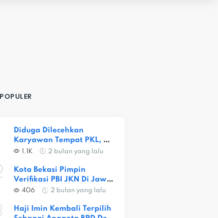
 POPULER
Diduga Dilecehkan 
Karyawan Tempat PKL, 
Siswi SMKN 1 Kota Bekasi 
1.1K
2 bulan yang lalu
Alami Trauma Berat
2
Kota Bekasi Pimpin 
Verifikasi PBI JKN Di Jawa 
Barat, Capaian Provinsi 
406
2 bulan yang lalu
Baru 56,52 Persen
3
Haji Imin Kembali Terpilih 