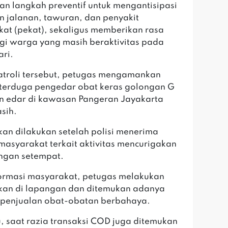
n langkah preventif untuk mengantisipasi
n jalanan, tawuran, dan penyakit
at (pekat), sekaligus memberikan rasa
i warga yang masih beraktivitas pada
ri.
atroli tersebut, petugas mengamankan
terduga pengedar obat keras golongan G
in edar di kawasan Pangeran Jayakarta
asih.
dakan dilakukan setelah polisi menerima
masyarakat terkait aktivitas mencurigakan
ungan setempat.
nformasi masyarakat, petugas melakukan
kan di lapangan dan ditemukan adanya
s penjualan obat-obatan berbahaya.
tu, saat razia transaksi COD juga ditemukan