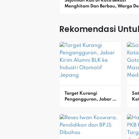
Sejumlah Kali Di Kota Bekasi 
Menghitam Dan Berbau, Warga Des
DLH Selidiki Dugaan Pencemaran
Rekomendasi Untu
Target Kurangi 
Sat
Pengangguran, Jabar 
Kot
Kirim Alumni BLK Ke 
Go
Industri Otomotif 
Mas
Jepang
Me