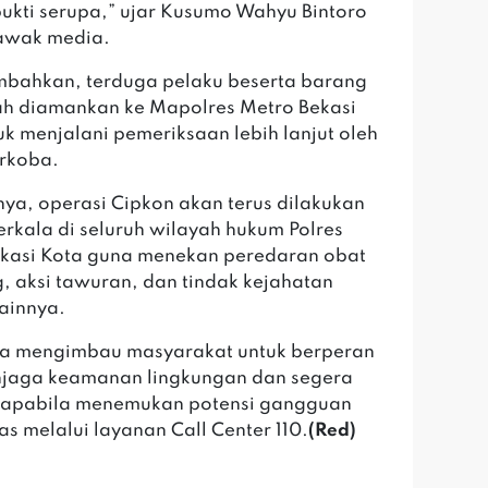
ukti serupa,” ujar Kusumo Wahyu Bintoro
awak media.
mbahkan, terduga pelaku beserta barang
lah diamankan ke Mapolres Metro Bekasi
uk menjalani pemeriksaan lebih lanjut oleh
rkoba.
nya, operasi Cipkon akan terus dilakukan
erkala di seluruh wilayah hukum Polres
kasi Kota guna menekan peredaran obat
g, aksi tawuran, dan tindak kejahatan
lainnya.
juga mengimbau masyarakat untuk berperan
njaga keamanan lingkungan dan segera
 apabila menemukan potensi gangguan
s melalui layanan Call Center 110.
‎(Red)