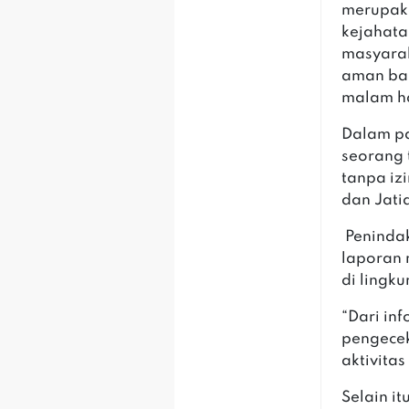
merupaka
kejahata
masyarak
aman bag
malam ha
‎Dalam p
seorang 
tanpa iz
dan Jati
‎‎ Penin
laporan 
di lingk
‎“Dari i
pengece
aktivita
‎Selain i