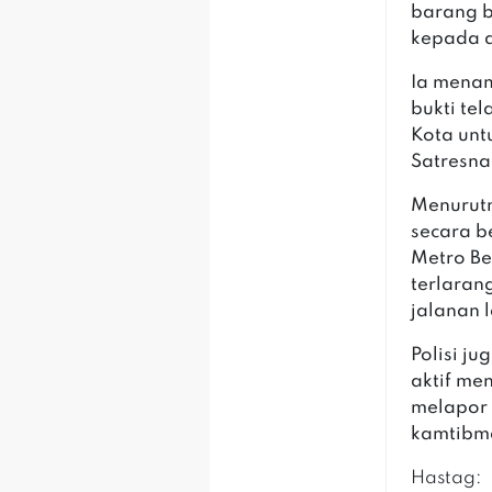
barang b
kepada 
‎Ia mena
bukti te
Kota unt
Satresna
‎Menurut
secara b
Metro Be
terlaran
jalanan 
‎Polisi 
aktif me
melapor
kamtibma
Hastag: