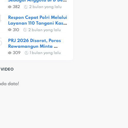
Sebagai Anggota BPD Desa 
Satria Jaya
382
2 bulan yang lalu
4
Respon Cepat Polri Melalui 
Layanan 110 Tangani Kasus 
Dugaan Pembunuhan Di 
310
2 bulan yang lalu
Jatiasih
5
PRJ 2026 Disorot, Poros 
Rawamangun Minta 
Pemprov DKJ Evaluasi 
309
1 bulan yang lalu
Harga Tiket
 VIDEO
ada data!