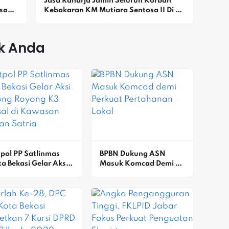
Jasa Raharja Jamin Seluruh Korban 
ak 
Kebakaran KM Mutiara Sentosa II Di 
Perairan Sumenep
k Anda
pol PP Satlinmas 
BPBN Dukung ASN 
a Bekasi Gelar Aksi 
Masuk Komcad Demi 
tong Royong K3 
Perkuat Pertahanan 
sal Di Kawasan 
Lokal
dan Satria