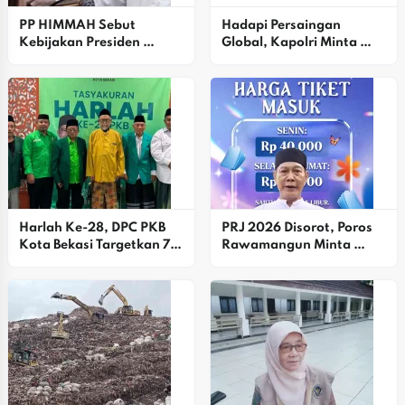
PP HIMMAH Sebut 
Hadapi Persaingan 
Kebijakan Presiden 
Global, Kapolri Minta 
Prabowo Mulai Usik 
Peningkatan 
Kelompok Oligarki
Keterampilan Buruh
Harlah Ke-28, DPC PKB 
PRJ 2026 Disorot, Poros 
Kota Bekasi Targetkan 7 
Rawamangun Minta 
Kursi DPRD Dan Pilkada 
Pemprov DKJ Evaluasi 
2029
Harga Tiket