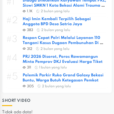
#1
Diduga Dilecehkan Karyawan Tempat PKL, 
Siswi SMKN 1 Kota Bekasi Alami Trauma 
Berat
1.1K
2 bulan yang lalu
#2
Haji Imin Kembali Terpilih Sebagai 
Anggota BPD Desa Satria Jaya
383
2 bulan yang lalu
#3
Respon Cepat Polri Melalui Layanan 110 
Tangani Kasus Dugaan Pembunuhan Di 
Jatiasih
312
2 bulan yang lalu
#4
PRJ 2026 Disorot, Poros Rawamangun 
Minta Pemprov DKJ Evaluasi Harga Tiket
311
1 bulan yang lalu
#5
Polemik Parkir Ruko Grand Galaxy Bekasi 
Buntu, Warga Butuh Ketegasan Pemkot
305
2 bulan yang lalu
SHORT VIDEO
Tidak ada data!