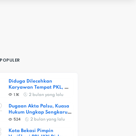
 POPULER
Diduga Dilecehkan 
Karyawan Tempat PKL, 
Siswi SMKN 1 Kota Bekasi 
1.1K
2 bulan yang lalu
Alami Trauma Berat
2
Dugaan Akta Palsu, Kuasa 
Hukum Ungkap Sengkarut 
Lahan Ceger
524
2 bulan yang lalu
3
Kota Bekasi Pimpin 