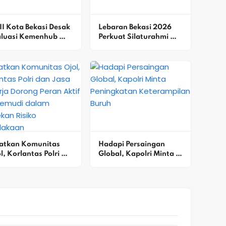
I Kota Bekasi Desak 
Lebaran Bekasi 2026 
aluasi Kemenhub 
Perkuat Silaturahmi 
 Dishub Usai 
Dan Kolaborasi 
elakaan Kereta Di 
Pembangunan Kota
asi Timur
atkan Komunitas 
Hadapi Persaingan 
l, Korlantas Polri 
Global, Kapolri Minta 
 Jasa Raharja 
Peningkatan 
ong Peran Aktif 
Keterampilan Buruh
ngemudi Dalam 
ekan Risiko 
celakaan