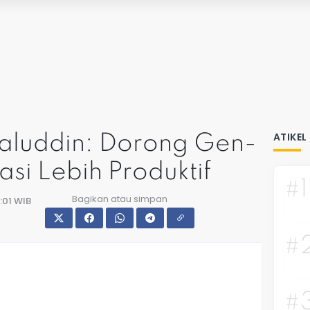
ATIKEL
maluddin: Dorong Gen-
asi Lebih Produktif
#1
Bagikan atau simpan
:01 WIB
#
#