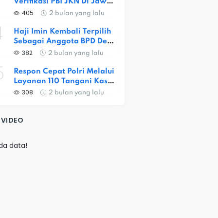
Verifikasi PBI JKN Di Jawa 
Barat, Capaian Provinsi 
405
2 bulan yang lalu
Baru 56,52 Persen
4
Haji Imin Kembali Terpilih 
Sebagai Anggota BPD Desa 
Satria Jaya
382
2 bulan yang lalu
5
Respon Cepat Polri Melalui 
Layanan 110 Tangani Kasus 
Dugaan Pembunuhan Di 
308
2 bulan yang lalu
Jatiasih
 VIDEO
da data!