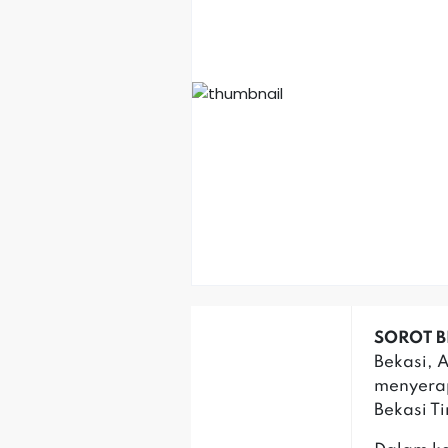
SOROT B
Bekasi, 
menyerap
Bekasi T