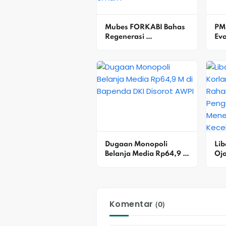
Mubes FORKABI Bahas 
PMI
Regenerasi 
Ev
Kepemimpinan, Satu 
Dan
Kandidat Daftar Ketua 
Kec
Umum
Bek
Dugaan Monopoli 
Lib
Belanja Media Rp64,9 M 
Ojo
Di Bapenda DKI Disorot 
Dan
AWPI
Dor
Pe
Men
Komentar
Ke
(0)