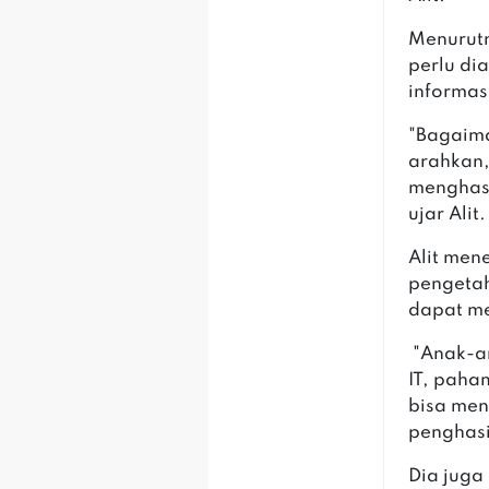
Menurutn
perlu di
informas
"Bagaima
arahkan,
menghasi
ujar Alit.
Alit men
pengetah
dapat m
"Anak-a
IT, paha
bisa me
penghasi
Dia juga