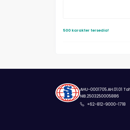
500 karakter tersedia!
AHU-0001705.AH.01.01 Ta
NIB.2503250005886
+62-812-9000-1718