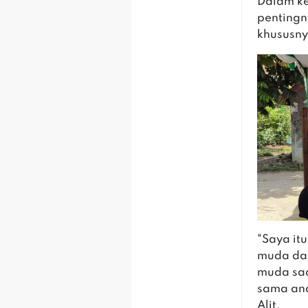
Dalam ke
penting
khususny
"Saya it
muda dan
muda saa
sama an
Alit.