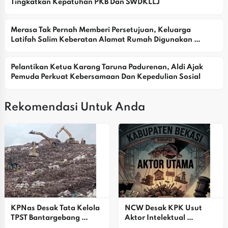
Tingkatkan Kepatuhan PKB Dan SWDKLLJ
Merasa Tak Pernah Memberi Persetujuan, Keluarga 
Latifah Salim Keberatan Alamat Rumah Digunakan 
Yayasan
Pelantikan Ketua Karang Taruna Padurenan, Aldi Ajak 
Pemuda Perkuat Kebersamaan Dan Kepedulian Sosial
Rekomendasi Untuk Anda
KPNas Desak Tata Kelola 
NCW Desak KPK Usut 
TPST Bantargebang 
Aktor Intelektual 
Dirombak Total, Ini 
Pengendali Proyek Di 