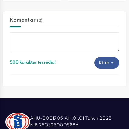
Kawasan Medan Satria
Ekosistem
Komentar
(0)
Kirim
500 karakter tersedia!
AHU-0001705.AH.01.01 Tahun 2025
NIB.2503250005886