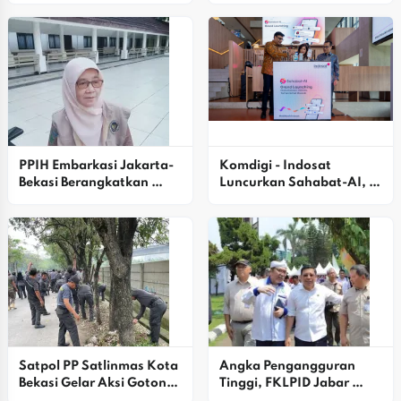
Alasannya
Kabupaten Bekasi
PPIH Embarkasi Jakarta-
Komdigi - Indosat 
Bekasi Berangkatkan 
Luncurkan Sahabat-AI, 
Kloter 27 Calon Jemaah 
Platform AI Pertama 
Haji
Indonesia
Satpol PP Satlinmas Kota 
Angka Pengangguran 
Bekasi Gelar Aksi Gotong 
Tinggi, FKLPID Jabar 
Royong K3 Massal Di 
Fokus Perkuat Penguatan 