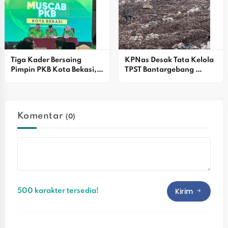
Tiga Kader Bersaing 
KPNas Desak Tata Kelola 
Pimpin PKB Kota Bekasi, 
TPST Bantargebang 
DPP Beri Rapor Kinerja 90 
Dirombak Total, Ini 
Persen
Alasannya
Komentar
(0)
Kirim
500 karakter tersedia!