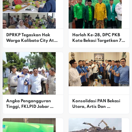
DPRKP Tegaskan Hak 
Harlah Ke-28, DPC PKB 
Warga Kalibata City Atas 
Kota Bekasi Targetkan 7 
Laporan Keuangan 
Kursi DPRD Dan Pilkada 
Terverifikasi
2029
Angka Pengangguran 
Konsolidasi PAN Bekasi 
Tinggi, FKLPID Jabar 
Utara, Artis Dan 
Fokus Perkuat Penguatan 
Simpatisan Dukung Alex 
Ekosistem
Ziblo