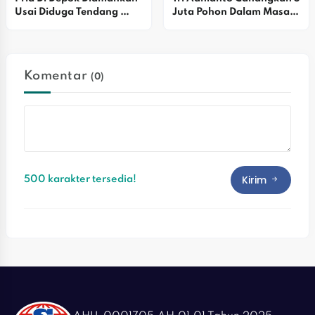
Usai Diduga Tendang 
Juta Pohon Dalam Masa 
Ambulans Yang Hendak 
Kepemimpinannya, 
Jemput Korban 
Warga Bekasi Diajak Jadi 
Kecelakaan
Bagian Sejarah 
Penghijauan Kota
Komentar
(0)
Kirim
500 karakter tersedia!