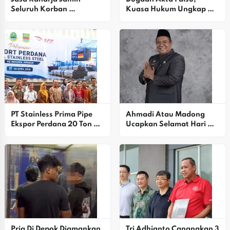
Seluruh Korban 
Kuasa Hukum Ungkap 
Kebakaran KM Mutiara 
Sengkarut Lahan Ceger
Sentosa II Di Perairan 
Sumenep
PT Stainless Prima Pipe 
Ahmadi Atau Madong 
Ekspor Perdana 20 Ton 
Ucapkan Selamat Hari 
Pipa Stainless Steel Ke 
Bhayangkara Ke-80, 
Jerman
Apresiasi Dedikasi Polri 
Jaga Keamanan
Pria Di Depok Diamankan 
Tri Adhianto Canangkan 3 