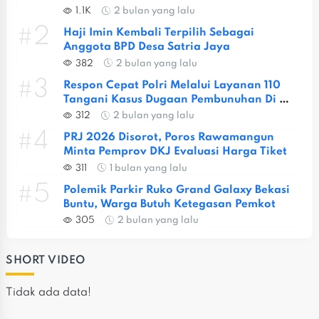
Berat
1.1K
2 bulan yang lalu
#2
Haji Imin Kembali Terpilih Sebagai 
Anggota BPD Desa Satria Jaya
382
2 bulan yang lalu
#3
Respon Cepat Polri Melalui Layanan 110 
Tangani Kasus Dugaan Pembunuhan Di 
Jatiasih
312
2 bulan yang lalu
#4
PRJ 2026 Disorot, Poros Rawamangun 
Minta Pemprov DKJ Evaluasi Harga Tiket
311
1 bulan yang lalu
#5
Polemik Parkir Ruko Grand Galaxy Bekasi 
Buntu, Warga Butuh Ketegasan Pemkot
305
2 bulan yang lalu
SHORT VIDEO
Tidak ada data!