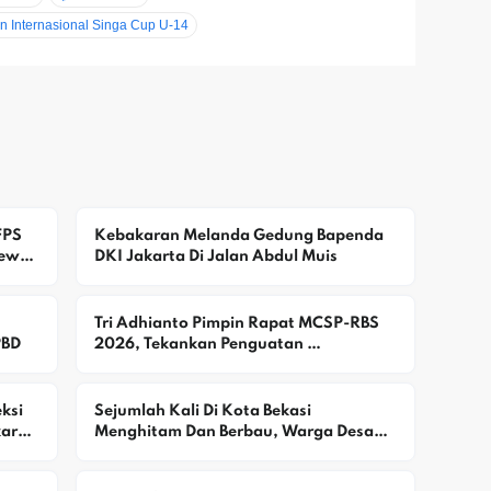
 Internasional Singa Cup U-14
PS 
Kebakaran Melanda Gedung Bapenda 
ewat 
DKI Jakarta Di Jalan Abdul Muis
Tri Adhianto Pimpin Rapat MCSP-RBS 
PBD
2026, Tekankan Penguatan 
Pengawasan Dan Pencegahan Risiko 
Korupsi
si 
Sejumlah Kali Di Kota Bekasi 
aran 
Menghitam Dan Berbau, Warga Desak 
DLH Selidiki Dugaan Pencemaran