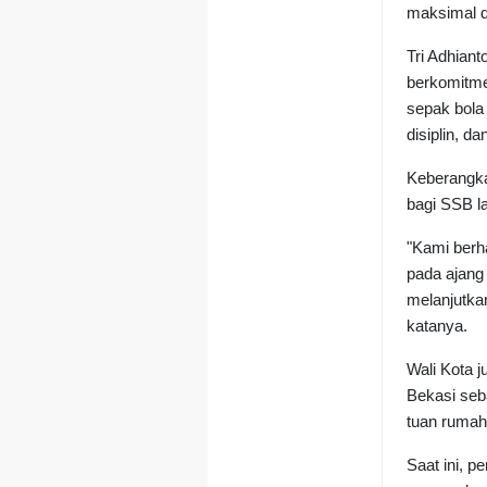
maksimal d
Tri Adhian
berkomitm
sepak bola 
disiplin, 
Keberangka
bagi SSB la
"Kami berh
pada ajang
melanjutkan
katanya.
Wali Kota 
Bekasi seb
tuan rumah
Saat ini, 