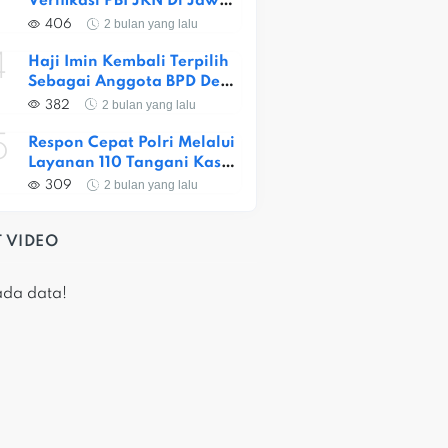
Verifikasi PBI JKN Di Jawa 
Barat, Capaian Provinsi 
2 bulan yang lalu
406
Baru 56,52 Persen
4
Haji Imin Kembali Terpilih 
Sebagai Anggota BPD Desa 
Satria Jaya
2 bulan yang lalu
382
5
Respon Cepat Polri Melalui 
Layanan 110 Tangani Kasus 
Dugaan Pembunuhan Di 
2 bulan yang lalu
309
Jatiasih
 VIDEO
ada data!