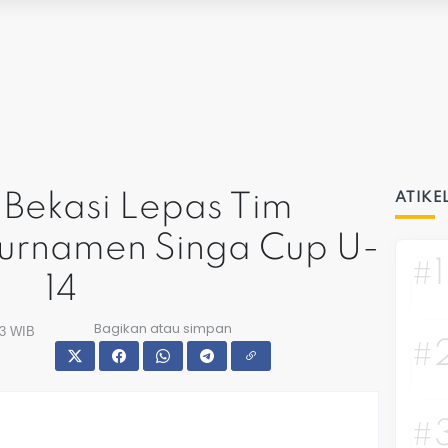
 Bekasi Lepas Tim
ATIKE
Turnamen Singa Cup U-
#1
14
Bagikan atau simpan
33 WIB
#
#