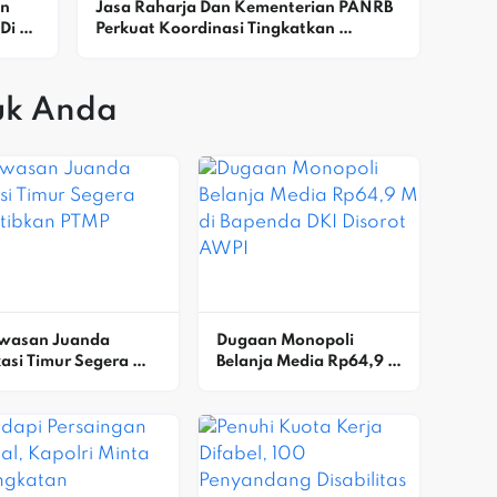
n 
Jasa Raharja Dan Kementerian PANRB 
i 
Perkuat Koordinasi Tingkatkan 
Kepatuhan PKB Dan SWDKLLJ
uk Anda
wasan Juanda 
Dugaan Monopoli 
asi Timur Segera 
Belanja Media Rp64,9 M 
ertibkan PTMP
Di Bapenda DKI Disorot 
AWPI