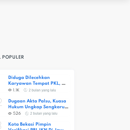
L POPULER
Diduga Dilecehkan 
Karyawan Tempat PKL, 
Siswi SMKN 1 Kota Bekasi 
2 bulan yang lalu
1.1K
Alami Trauma Berat
2
Dugaan Akta Palsu, Kuasa 
Hukum Ungkap Sengkarut 
Lahan Ceger
2 bulan yang lalu
526
3
Kota Bekasi Pimpin 