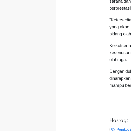
sarana dan
berprestasi
"Ketersedi
yang akan m
bidang olah
Keikutserta
keseriusan
olahraga.
Dengan duk
diharapkan 
mampu bers
Hastag:
Pemkot 