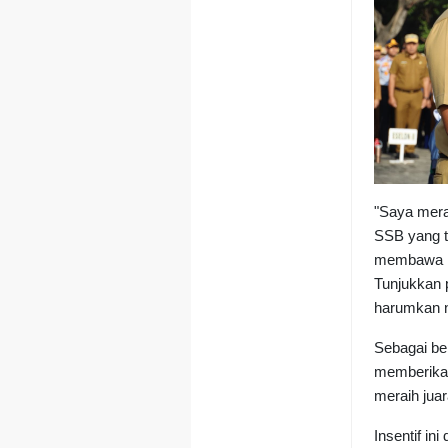
"Saya mera
SSB yang t
membawa na
Tunjukkan p
harumkan na
Sebagai be
memberikan 
meraih jua
Insentif in