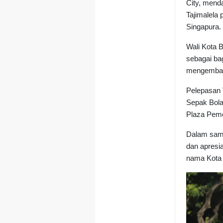
City, mend
Tajimalela
Singapura.
Wali Kota B
sebagai ba
mengembang
Pelepasan 
Sepak Bola
Plaza Peme
Dalam samb
dan apresi
nama Kota 