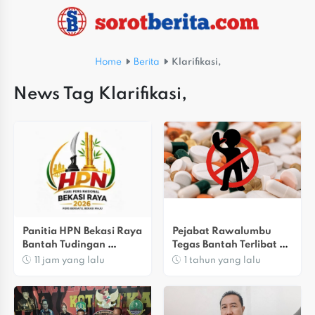
Home
Berita
Klarifikasi,
News Tag Klarifikasi,
Panitia HPN Bekasi Raya 
Pejabat Rawalumbu 
Bantah Tudingan 
Tegas Bantah Terlibat 
Penyelewengan Dana 
Peredaran Obat Ilegal
11 jam yang lalu
1 tahun yang lalu
APBD