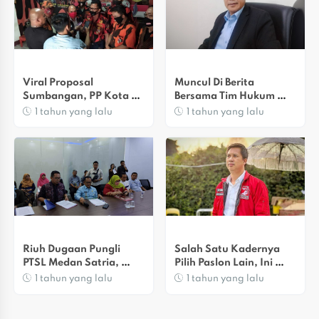
Viral Proposal 
Muncul Di Berita 
Sumbangan, PP Kota 
Bersama Tim Hukum 
Bekasi Gerak Cepat 
Paslon 01, Dr. Kemas 
1 tahun yang lalu
1 tahun yang lalu
Tangani Masalah
Klarifikasi
Riuh Dugaan Pungli 
Salah Satu Kadernya 
PTSL Medan Satria, 
Pilih Paslon Lain, Ini 
Inspektorat Beri 
Kata PSI Kota Bekasi
1 tahun yang lalu
1 tahun yang lalu
Klarifikasi