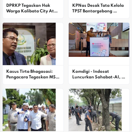
DPRKP Tegaskan Hak 
KPNas Desak Tata Kelola 
Warga Kalibata City Atas 
TPST Bantargebang 
Laporan Keuangan 
Dirombak Total, Ini 
Terverifikasi
Alasannya
Kasus Tirta Bhagasasi: 
Komdigi - Indosat 
Pengacara Tegaskan MSB 
Luncurkan Sahabat-AI, 
Tidak Menggunakan 
Platform AI Pertama 
Rekening Pribadi
Indonesia