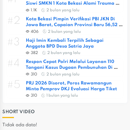
Siswi SMKN 1 Kota Bekasi Alami Trauma 
Berat
1.1K
2 bulan yang lalu
#2
Kota Bekasi Pimpin Verifikasi PBI JKN Di 
Jawa Barat, Capaian Provinsi Baru 56,52 
Persen
406
2 bulan yang lalu
#3
Haji Imin Kembali Terpilih Sebagai 
Anggota BPD Desa Satria Jaya
382
2 bulan yang lalu
#4
Respon Cepat Polri Melalui Layanan 110 
Tangani Kasus Dugaan Pembunuhan Di 
Jatiasih
310
2 bulan yang lalu
#5
PRJ 2026 Disorot, Poros Rawamangun 
Minta Pemprov DKJ Evaluasi Harga Tiket
310
1 bulan yang lalu
SHORT VIDEO
Tidak ada data!