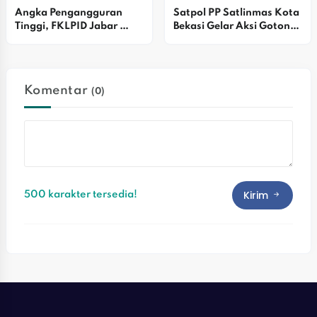
Angka Pengangguran 
Satpol PP Satlinmas Kota 
Tinggi, FKLPID Jabar 
Bekasi Gelar Aksi Gotong 
Fokus Perkuat Penguatan 
Royong K3 Massal Di 
Ekosistem
Kawasan Medan Satria
Komentar
(0)
Kirim
500 karakter tersedia!