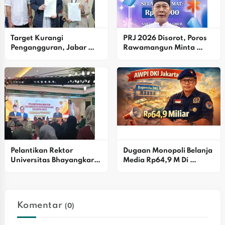
Target Kurangi 
PRJ 2026 Disorot, Poros 
Pengangguran, Jabar 
Rawamangun Minta 
Kirim Alumni BLK Ke 
Pemprov DKJ Evaluasi 
Industri Otomotif Jepang
Harga Tiket
Pelantikan Rektor 
Dugaan Monopoli Belanja 
Universitas Bhayangkara 
Media Rp64,9 M Di 
Jakarta Raya Periode 
Bapenda DKI Disorot 
2026–2030: Teguhkan 
AWPI
Komitmen Menuju 
Kampus Unggul Dan 
Komentar
(0)
Berdaya Saing Global