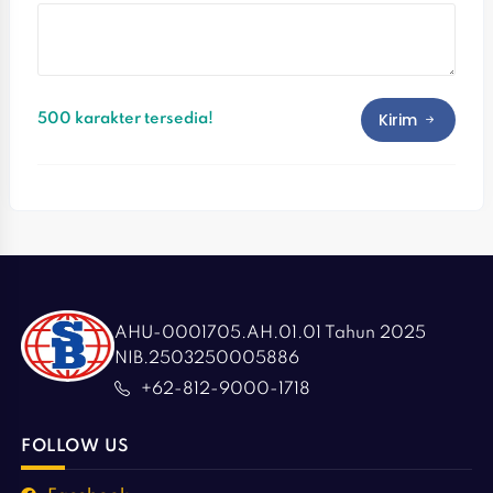
Kirim
500 karakter tersedia!
AHU-0001705.AH.01.01 Tahun 2025
NIB.2503250005886
+62-812-9000-1718
FOLLOW US