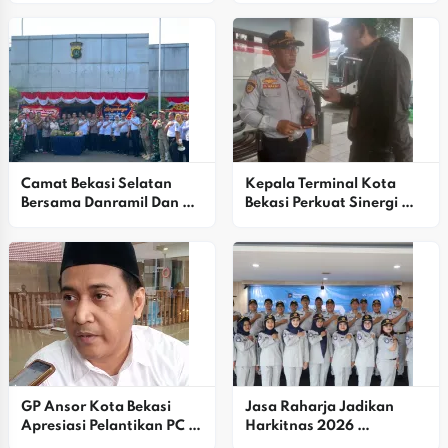
Bilingual Berkarakter
Camat Bekasi Selatan 
Kepala Terminal Kota 
Bersama Danramil Dan 
Bekasi Perkuat Sinergi 
Para Lurah Kunjungi 
Dengan Jasa Raharja 
Polsek Bekasi Selatan 
Untuk Tingkatkan 
Peringati Hari 
Keselamatan Penumpang
Bhayangkara Ke-80
GP Ansor Kota Bekasi 
Jasa Raharja Jadikan 
Apresiasi Pelantikan PC 
Harkitnas 2026 
IKA PMII
Momentum Penguatan 