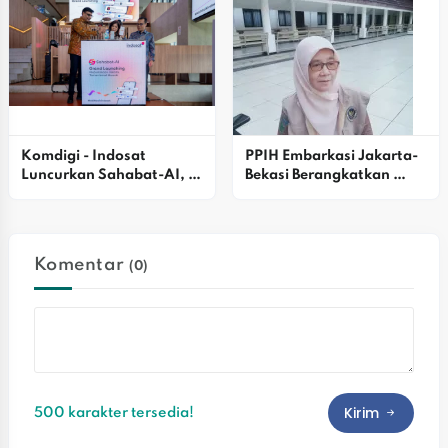
Berharga Di Bekasi
Komdigi - Indosat 
PPIH Embarkasi Jakarta-
Luncurkan Sahabat-AI, 
Bekasi Berangkatkan 
Platform AI Pertama 
Kloter 27 Calon Jemaah 
Indonesia
Haji
Komentar
(0)
Kirim
500 karakter tersedia!