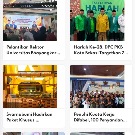
Pelantikan Rektor 
Harlah Ke-28, DPC PKB 
Universitas Bhayangkara 
Kota Bekasi Targetkan 7 
Jakarta Raya Periode 
Kursi DPRD Dan Pilkada 
2026–2030: Teguhkan 
2029
Komitmen Menuju 
Kampus Unggul Dan 
Berdaya Saing Global
Svarnabumi Hadirkan 
Penuhi Kuota Kerja 
Paket Khusus 
Difabel, 100 Penyandang 
Pertunangan, Siap 
Disabilitas Dilatih Di 
Wujudkan Momen 
Karawang