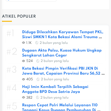
ATIKEL POPULER
#1
Diduga Dilecehkan Karyawan Tempat PKL, 
Siswi SMKN 1 Kota Bekasi Alami Trauma 
Berat
1.1K
2 bulan yang lalu
#2
Dugaan Akta Palsu, Kuasa Hukum Ungkap 
Sengkarut Lahan Ceger
524
2 bulan yang lalu
#3
Kota Bekasi Pimpin Verifikasi PBI JKN Di 
Jawa Barat, Capaian Provinsi Baru 56,52 
Persen
405
2 bulan yang lalu
#4
Haji Imin Kembali Terpilih Sebagai 
Anggota BPD Desa Satria Jaya
382
2 bulan yang lalu
#5
Respon Cepat Polri Melalui Layanan 110 
Tangani Kasus Dugaan Pembunuhan Di 