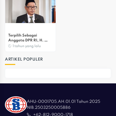
Terpilih Sebagai 
Anggota DPR RI, H. 
Sudjatmiko Gelar 
1 tahun yang lalu
Tasyakuran
ARTIKEL POPULER
AHU-0001705.AH.01.01 Tahun 2025
NIB.2503250005886
+62-812-9000-1718