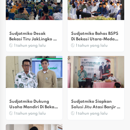
Sudjatmiko Desak 
Sudjatmiko Bahas BSPS 
Bekasi Tiru JakLingko 
Di Bekasi Utara-Medan 
Atasi Ongkos 
Satria Saat Halalbihalal
1 tahun yang lalu
1 tahun yang lalu
Transportasi
Sudjatmiko Dukung 
Sudjatmiko Siapkan 
Usaha Mandiri Di Bekasi 
Solusi Jitu Atasi Banjir Di 
Utara Lewat UMKM 
Duren Jaya Bekasi
1 tahun yang lalu
1 tahun yang lalu
Lestari