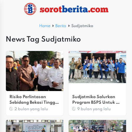
Home
Berita
Sudjatmiko
News Tag Sudjatmiko
Risiko Perlintasan 
Sudjatmiko Salurkan 
Sebidang Bekasi Tinggi, 
Program BSPS Untuk 
DPR RI Dorong 
Warga Bekasi Utara
2 bulan yang lalu
9 bulan yang lalu
Anggaran Flyover