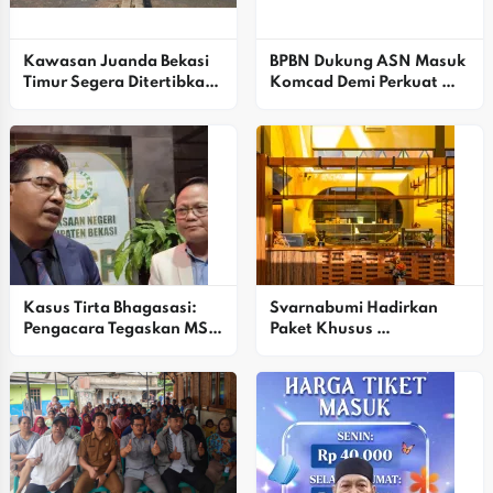
Kawasan Juanda Bekasi 
BPBN Dukung ASN Masuk 
Timur Segera Ditertibkan 
Komcad Demi Perkuat 
PTMP
Pertahanan Lokal
Kasus Tirta Bhagasasi: 
Svarnabumi Hadirkan 
Pengacara Tegaskan MSB 
Paket Khusus 
Tidak Menggunakan 
Pertunangan, Siap 
Rekening Pribadi
Wujudkan Momen 
Berharga Di Bekasi