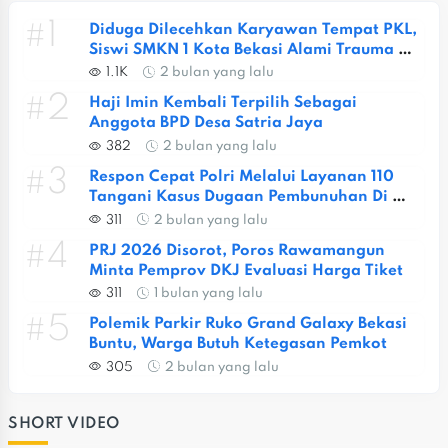
#1
Diduga Dilecehkan Karyawan Tempat PKL, 
Siswi SMKN 1 Kota Bekasi Alami Trauma 
Berat
1.1K
2 bulan yang lalu
#2
Haji Imin Kembali Terpilih Sebagai 
Anggota BPD Desa Satria Jaya
382
2 bulan yang lalu
#3
Respon Cepat Polri Melalui Layanan 110 
Tangani Kasus Dugaan Pembunuhan Di 
Jatiasih
311
2 bulan yang lalu
#4
PRJ 2026 Disorot, Poros Rawamangun 
Minta Pemprov DKJ Evaluasi Harga Tiket
311
1 bulan yang lalu
#5
Polemik Parkir Ruko Grand Galaxy Bekasi 
Buntu, Warga Butuh Ketegasan Pemkot
305
2 bulan yang lalu
SHORT VIDEO