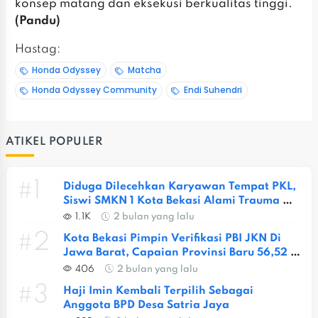
konsep matang dan eksekusi berkualitas tinggi.
(Pandu)
Hastag:
Honda Odyssey
Matcha
Honda Odyssey Community
Endi Suhendri
ATIKEL POPULER
#1
Diduga Dilecehkan Karyawan Tempat PKL, 
Siswi SMKN 1 Kota Bekasi Alami Trauma 
Berat
1.1K
2 bulan yang lalu
#2
Kota Bekasi Pimpin Verifikasi PBI JKN Di 
Jawa Barat, Capaian Provinsi Baru 56,52 
Persen
406
2 bulan yang lalu
#3
Haji Imin Kembali Terpilih Sebagai 
Anggota BPD Desa Satria Jaya