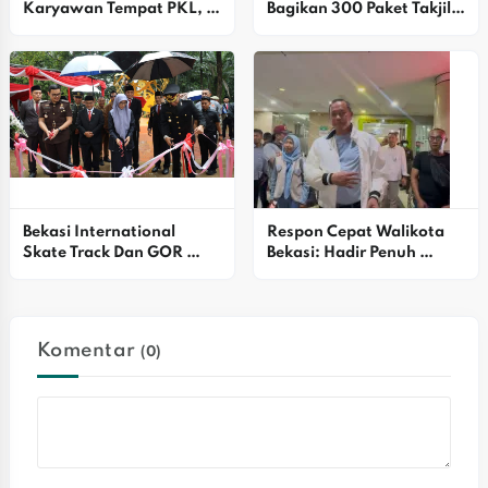
Karyawan Tempat PKL, 
Bagikan 300 Paket Takjil 
Siswi SMKN 1 Kota Bekasi 
Kepada Pengendara
Alami Trauma Berat
Bekasi International 
Respon Cepat Walikota 
Skate Track Dan GOR 
Bekasi: Hadir Penuh 
Terpadu Resmi Dibuka
Empati, Jamin 
Penanganan Maksimal 
Dan Biaya Ditanggung 
Penuh
Komentar
(0)