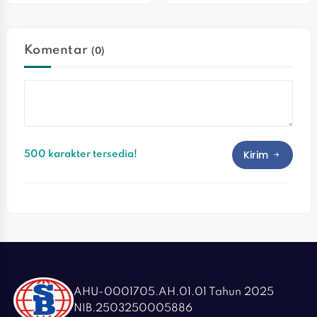
Generasi Cerdas Dan 
Aktif Pengemudi Dalam 
Berakhlak
Menekan Risiko 
Kecelakaan
Komentar
(0)
Kirim
500 karakter tersedia!
AHU-0001705.AH.01.01 Tahun 2025
NIB.2503250005886