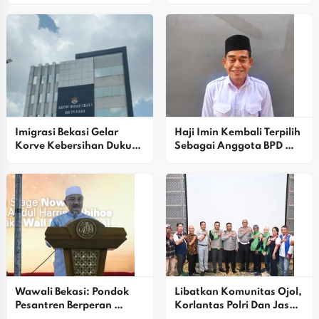
SPBE Di Bekasi, Situasi 
Dishub Usai Kecelakaan 
Cepat Terkendali
Kereta Di Bekasi Timur
Imigrasi Bekasi Gelar 
Haji Imin Kembali Terpilih 
Korve Kebersihan Dukung 
Sebagai Anggota BPD 
Gerakan Indonesia Asri
Desa Satria Jaya
Wawali Bekasi: Pondok 
Libatkan Komunitas Ojol, 
Pesantren Berperan 
Korlantas Polri Dan Jasa 
Strategis Mencetak 
Raharja Dorong Peran 