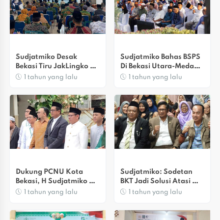
Sudjatmiko Desak 
Sudjatmiko Bahas BSPS 
Bekasi Tiru JakLingko 
Di Bekasi Utara-Medan 
Atasi Ongkos 
Satria Saat Halalbihalal
1 tahun yang lalu
1 tahun yang lalu
Transportasi
Dukung PCNU Kota 
Sudjatmiko: Sodetan 
Bekasi, H Sudjatmiko 
BKT Jadi Solusi Atasi 
Hadir Di Acara 
Banjir Di Kota Bekasi
1 tahun yang lalu
1 tahun yang lalu
Kaderisasi