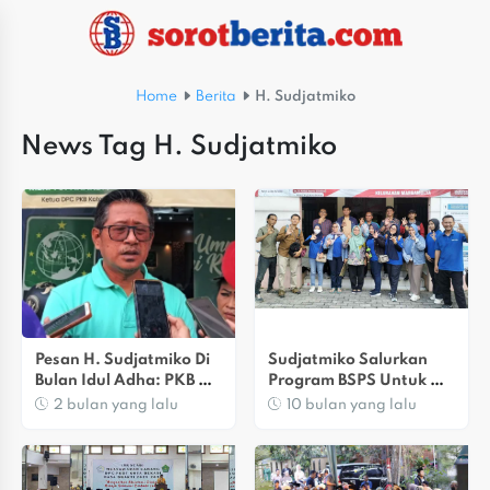
Home
Berita
H. Sudjatmiko
News Tag H. Sudjatmiko
Pesan H. Sudjatmiko Di 
Sudjatmiko Salurkan 
Bulan Idul Adha: PKB 
Program BSPS Untuk 
Kota Bekasi Terus 
Warga Bekasi Utara
2 bulan yang lalu
10 bulan yang lalu
Tingkatkan Kepedulian 
Sosial Untuk 
Masyarakat