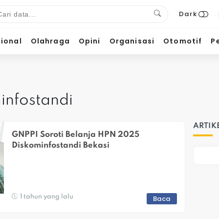
Dark
ional
Olahraga
Opini
Organisasi
Otomotif
P
infostandi
ARTIK
GNPPI Soroti Belanja HPN 2025 
Diskominfostandi Bekasi
1 tahun yang lalu
Baca