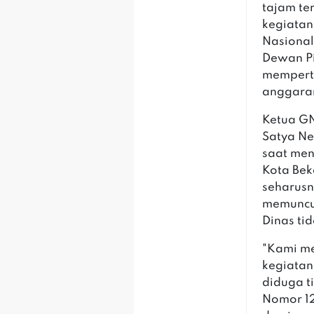
tajam te
kegiatan
Nasional
Dewan P
mempert
anggaran
Ketua G
Satya N
saat men
Kota Bek
seharusn
memuncul
Dinas ti
"Kami me
kegiatan
diduga t
Nomor 1