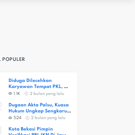
L POPULER
Diduga Dilecehkan 
Karyawan Tempat PKL, 
Siswi SMKN 1 Kota Bekasi 
1.1K
2 bulan yang lalu
Alami Trauma Berat
2
Dugaan Akta Palsu, Kuasa 
Hukum Ungkap Sengkarut 
Lahan Ceger
524
2 bulan yang lalu
3
Kota Bekasi Pimpin 