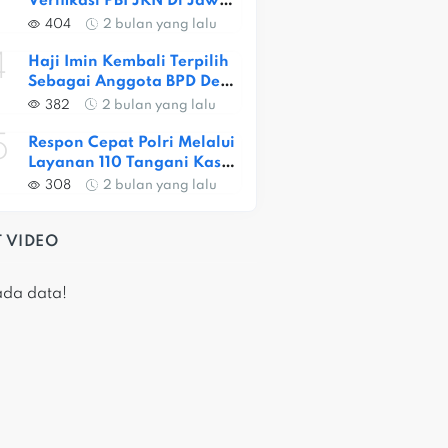
Verifikasi PBI JKN Di Jawa 
Barat, Capaian Provinsi 
404
2 bulan yang lalu
Baru 56,52 Persen
4
Haji Imin Kembali Terpilih 
Sebagai Anggota BPD Desa 
Satria Jaya
382
2 bulan yang lalu
5
Respon Cepat Polri Melalui 
Layanan 110 Tangani Kasus 
Dugaan Pembunuhan Di 
308
2 bulan yang lalu
Jatiasih
 VIDEO
ada data!