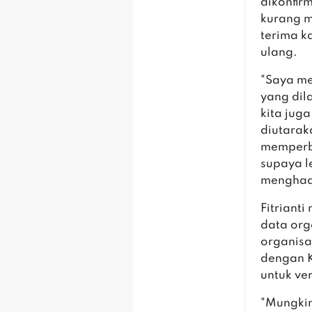
dikonfir
kurang 
terima k
ulang.
"Saya me
yang dil
kita jug
diutarak
memperba
supaya l
menghada
Fitriant
data org
organisa
dengan K
untuk ve
"Mungkin