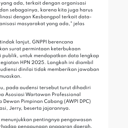
 yang ada, terkait dengan organisasi
 dan sebagainya, karena kita juga harus
inasi dengan Kesbangpol terkait data-
anisasi masyarakat yang ada," jelas
tindak lanjut, GNPPI berencana
an surat permintaan keterbukaan
i publik, untuk mendapatkan data lengkap
kegiatan HPN 2025. Langkah ini diambil
audiensi dinilai tidak memberikan jawaban
muaskan.
u, pada audensi tersebut turut dihadiri
ua Asosiasi Wartawan Professional
ia Dewan Pimpinan Cabang (AWPI DPC)
asi, Jerry, beserta jajarannya.
i menunjukkan pentingnya pengawasan
terhadap penggunaan anggaran daerah,