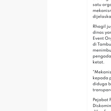
satu org
mekanism
dijelask
Rhagil j
dinas ya
Event Or
di Tambu
menimbul
pengadaa
ketat.
"Mekanis
kepada p
diduga b
transpar
Pejabat 
Diskominf