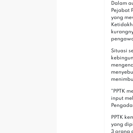
Dalam au
Pejabat 
yang mew
Ketidakh
kurangn
pengawa
Situasi 
kebingun
mengenai
menyebut
menimbu
"PPTK me
input me
Pengadaa
PPTK kem
yang dip
3 orang 