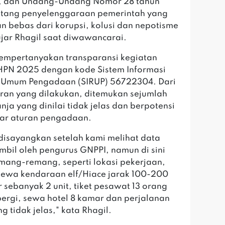
a, dan Undang-Undang Nomor 28 tahun
ntang penyelenggaraan pemerintah yang
an bebas dari korupsi, kolusi dan nepotisme
ujar Rhagil saat diwawancarai.
empertanyakan transparansi kegiatan
HPN 2025 dengan kode Sistem Informasi
 Umum Pengadaan (SIRUP) 56722304. Dari
ran yang dilakukan, ditemukan sejumlah
nja yang dinilai tidak jelas dan berpotensi
ar aturan pengadaan.
disayangkan setelah kami melihat data
mbil oleh pengurus GNPPI, namun di sini
mang-remang, seperti lokasi pekerjaan,
sewa kendaraan elf/Hiace jarak 100-200
r sebanyak 2 unit, tiket pesawat 13 orang
ergi, sewa hotel 8 kamar dan perjalanan
g tidak jelas," kata Rhagil.