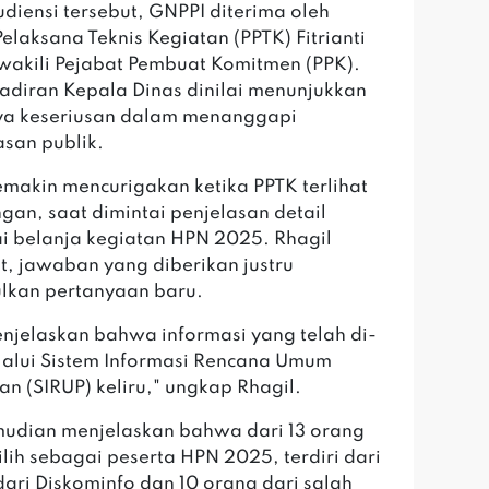
diensi tersebut, GNPPI diterima oleh
Pelaksana Teknis Kegiatan (PPTK) Fitrianti
akili Pejabat Pembuat Komitmen (PPK).
adiran Kepala Dinas dinilai menunjukkan
ya keseriusan dalam menanggapi
san publik.
semakin mencurigakan ketika PPTK terlihat
gan, saat dimintai penjelasan detail
 belanja kegiatan HPN 2025. Rhagil
, jawaban yang diberikan justru
lkan pertanyaan baru.
njelaskan bahwa informasi yang telah di-
lalui Sistem Informasi Rencana Umum
n (SIRUP) keliru," ungkap Rhagil.
udian menjelaskan bahwa dari 13 orang
ilih sebagai peserta HPN 2025, terdiri dari
dari Diskominfo dan 10 orang dari salah