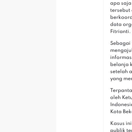
apa saja
tersebut
berkoord
data org
Fitrianti.
Sebagai 
mengajuk
informas
belanja 
setelah 
yang me
Terpanta
oleh Ket
Indones
Kota Bek
Kasus in
publik 