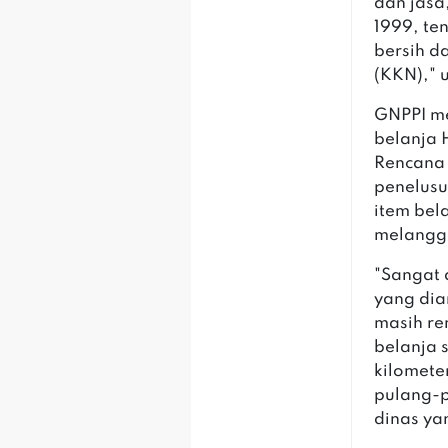
dan jas
1999, te
bersih d
(KKN)," 
GNPPI m
belanja 
Rencana
penelusu
item bela
melangg
"Sangat 
yang dia
masih re
belanja 
kilomete
pulang-p
dinas yan