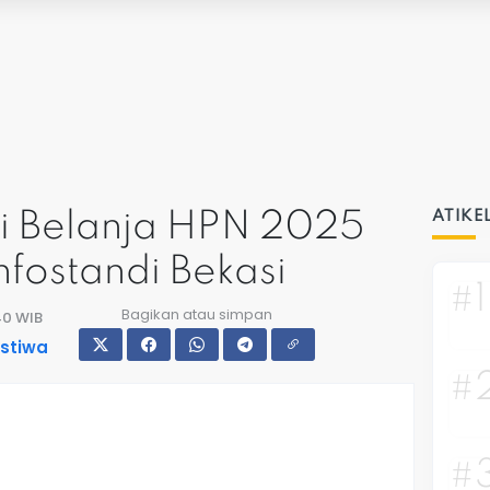
i Belanja HPN 2025
ATIKE
fostandi Bekasi
#1
Bagikan atau simpan
:40 WIB
istiwa
#
#