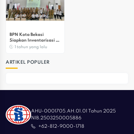
BPN Kota Bekasi 
Siapkan Inventarisasi 
Lahan Proyek 
1 tahun yang lalu
Pengendalian Banjir
ARTIKEL POPULER
AHU-0001705.AH.01.01 Tahun 2025
NIB.2503250005886
+62-812-9000-1718