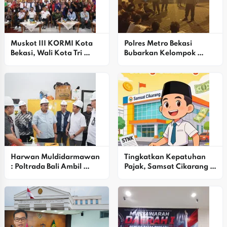
Muskot III KORMI Kota 
Polres Metro Bekasi 
Bekasi, Wali Kota Tri 
Bubarkan Kelompok 
Adhianto Dorong 
Remaja Dalam Operasi 
Penguatan Olahraga 
Kejahatan Jalanan Di 
Rekreasi Dan Prestasi 
Jababeka
Daerah
Harwan Muldidarmawan 
Tingkatkan Kepatuhan 
: Poltrada Bali Ambil 
Pajak, Samsat Cikarang 
Peran Penting Dalam 
Luncurkan Program 
Membangun Sistem 
“Gebyar Hadiah”
Keselamatan 
Transportasi Nasional