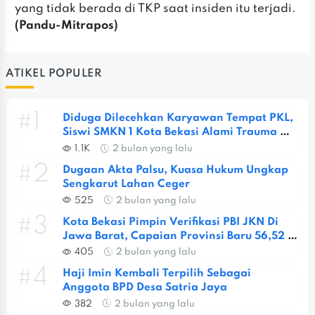
yang tidak berada di TKP saat insiden itu terjadi.
(Pandu-Mitrapos)
ATIKEL POPULER
#1
Diduga Dilecehkan Karyawan Tempat PKL, 
Siswi SMKN 1 Kota Bekasi Alami Trauma 
Berat
1.1K
2 bulan yang lalu
#2
Dugaan Akta Palsu, Kuasa Hukum Ungkap 
Sengkarut Lahan Ceger
525
2 bulan yang lalu
#3
Kota Bekasi Pimpin Verifikasi PBI JKN Di 
Jawa Barat, Capaian Provinsi Baru 56,52 
Persen
405
2 bulan yang lalu
#4
Haji Imin Kembali Terpilih Sebagai 
Anggota BPD Desa Satria Jaya
382
2 bulan yang lalu