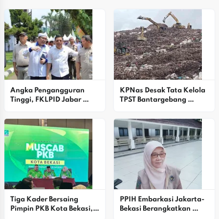
Angka Pengangguran 
KPNas Desak Tata Kelola 
Tinggi, FKLPID Jabar 
TPST Bantargebang 
Fokus Perkuat Penguatan 
Dirombak Total, Ini 
Ekosistem
Alasannya
Tiga Kader Bersaing 
PPIH Embarkasi Jakarta-
Pimpin PKB Kota Bekasi, 
Bekasi Berangkatkan 
DPP Beri Rapor Kinerja 90 
Kloter 27 Calon Jemaah 