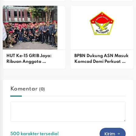
Persen
Haji
HUT Ke-15 GRIB Jaya: 
BPBN Dukung ASN Masuk 
Ribuan Anggota 
Komcad Demi Perkuat 
Satgasus Bekasi Raya 
Pertahanan Lokal
Padati Istora Senayan
Komentar
(0)
Kirim
500 karakter tersedia!