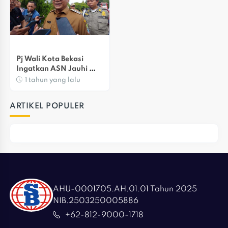
Pj Wali Kota Bekasi 
Ingatkan ASN Jauhi 
Korupsi
1 tahun yang lalu
ARTIKEL POPULER
AHU-0001705.AH.01.01 Tahun 2025
NIB.2503250005886
+62-812-9000-1718