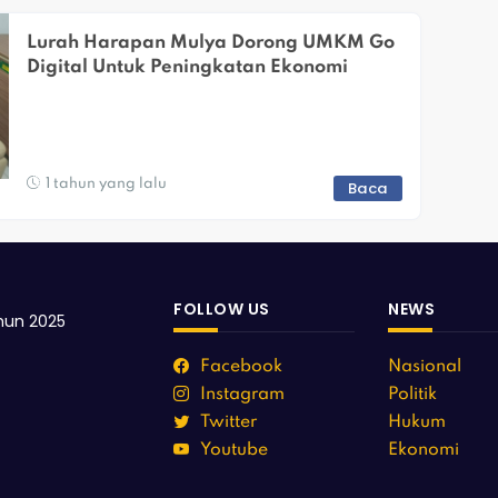
Lurah Harapan Mulya Dorong UMKM Go 
Digital Untuk Peningkatan Ekonomi
1 tahun yang lalu
Baca
FOLLOW US
NEWS
hun 2025
Facebook
Nasional
Instagram
Politik
Twitter
Hukum
Youtube
Ekonomi