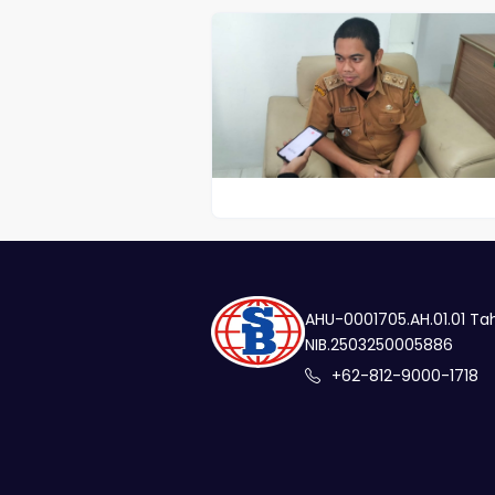
AHU-0001705.AH.01.01 Ta
NIB.2503250005886
+62-812-9000-1718