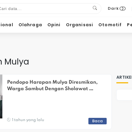
Dark
ional
Olahraga
Opini
Organisasi
Otomotif
P
n Mulya
ARTIKE
Pendopo Harapan Mulya Diresmikan, 
Warga Sambut Dengan Sholawat 
Bersama
1 tahun yang lalu
Baca