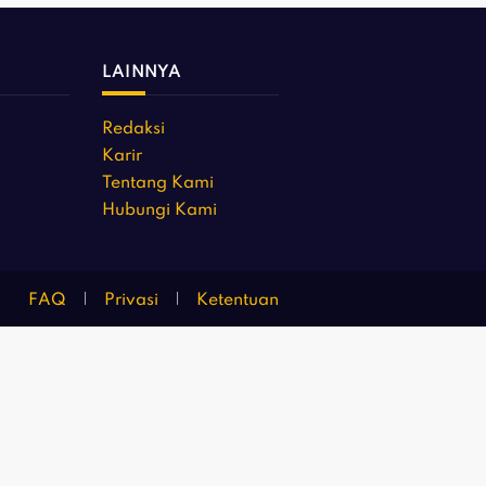
LAINNYA
Redaksi
Karir
Tentang Kami
Hubungi Kami
FAQ
Privasi
Ketentuan