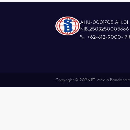
AHU-0001705.AH.01.
NIB.2503250005886
+62-812-9000-171
Copyright © 2026 PT. Media Bandaharo 