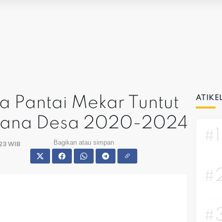
 Pantai Mekar Tuntut
ATIKE
 Dana Desa 2020-2024
#1
Bagikan atau simpan
:23 WIB
#
#