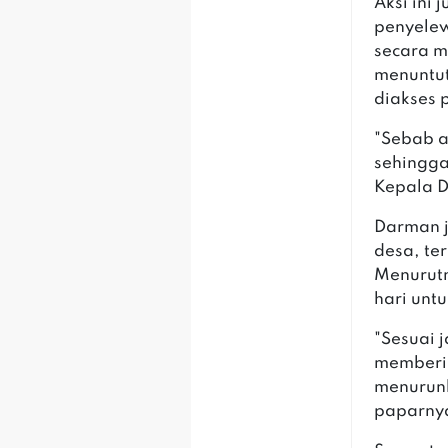
Aksi ini
penyelew
secara m
menuntut
diakses 
"Sebab 
sehingg
Kepala D
Darman 
desa, ter
Menurutn
hari unt
"Sesuai 
memberi
menurunk
paparny