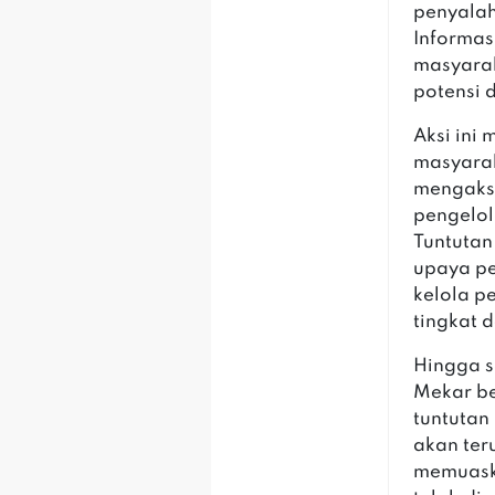
penyala
Informas
masyarak
potensi
Aksi ini
masyara
mengakse
pengelol
Tuntutan
upaya p
kelola p
tingkat 
Hingga s
Mekar be
tuntutan
akan ter
memuask