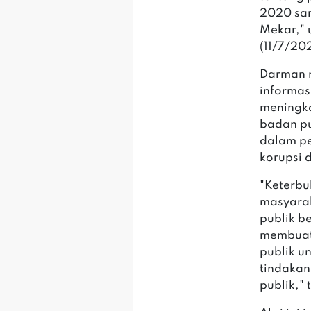
2020 sa
Mekar," 
(11/7/20
Darman 
informasi
meningka
badan pu
dalam pe
korupsi
"Keterbu
masyara
publik b
membuat
publik u
tindaka
publik,"