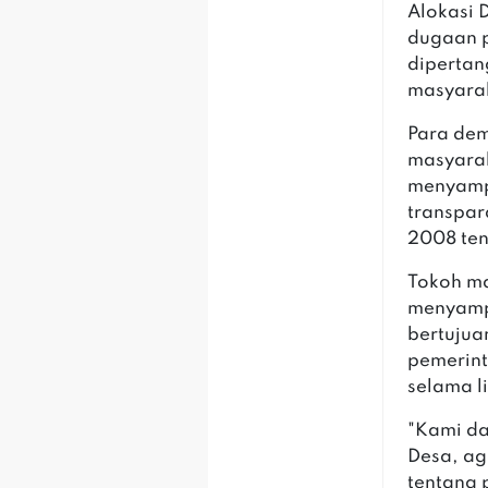
Alokasi 
dugaan 
diperta
masyara
Para dem
masyara
menyamp
transpar
2008 ten
Tokoh ma
menyamp
bertuju
pemerint
selama l
"Kami da
Desa, a
tentang 