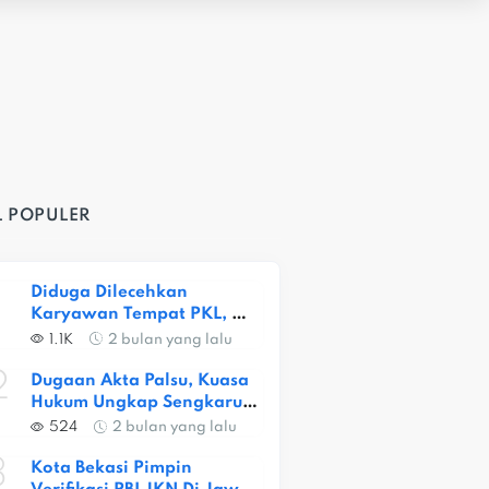
L POPULER
Diduga Dilecehkan 
Karyawan Tempat PKL, 
Siswi SMKN 1 Kota Bekasi 
1.1K
2 bulan yang lalu
Alami Trauma Berat
2
Dugaan Akta Palsu, Kuasa 
Hukum Ungkap Sengkarut 
Lahan Ceger
524
2 bulan yang lalu
3
Kota Bekasi Pimpin 