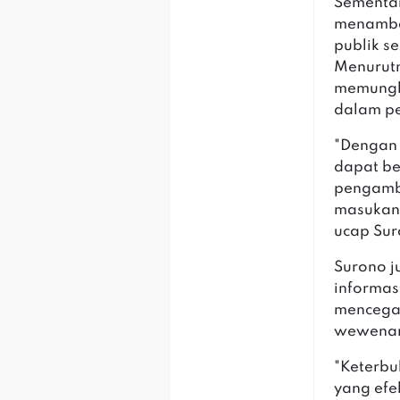
Sementar
menamba
publik s
Menurutn
memungki
dalam pe
"Dengan 
dapat be
pengambi
masukan,
ucap Sur
Surono j
informas
mencegah
wewenang
"Keterbu
yang efe