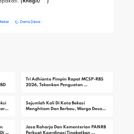
sepakati.
(Rhagil/***)
Mekar
Dana Desa
Tri Adhianto Pimpin Rapat MCSP-RBS 
PBD
2026, Tekankan Penguatan 
Pengawasan Dan Pencegahan Risiko 
Korupsi
si 
Sejumlah Kali Di Kota Bekasi 
aran 
Menghitam Dan Berbau, Warga Desak 
DLH Selidiki Dugaan Pencemaran
n 
Jasa Raharja Dan Kementerian PANRB 
i 
Perkuat Koordinasi Tingkatkan 