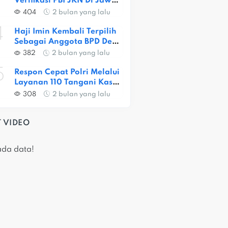
Verifikasi PBI JKN Di Jawa 
Barat, Capaian Provinsi 
404
2 bulan yang lalu
Baru 56,52 Persen
4
Haji Imin Kembali Terpilih 
Sebagai Anggota BPD Desa 
Satria Jaya
382
2 bulan yang lalu
5
Respon Cepat Polri Melalui 
Layanan 110 Tangani Kasus 
Dugaan Pembunuhan Di 
308
2 bulan yang lalu
Jatiasih
 VIDEO
ada data!